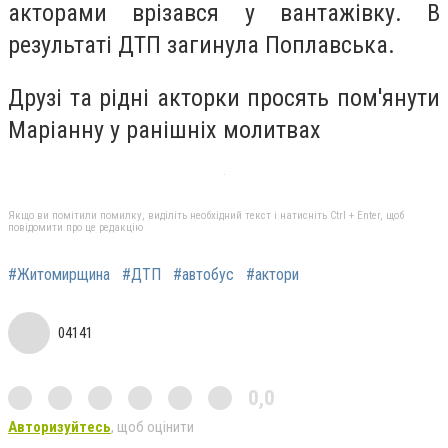
акторами врізався у вантажівку. В
результаті ДТП загинула Поплавська.
Друзі та рідні акторки просять пом'янути
Маріанну у ранішніх молитвах
Якщо ви помітили помилку, виділіть необхідний текст і натисніть Ctrl + Enter, щоб
повідомити про це редакцію
#Житомирщина
#ДТП
#автобус
#актори
04141
0,0
Авторизуйтесь
, щоб оцінити