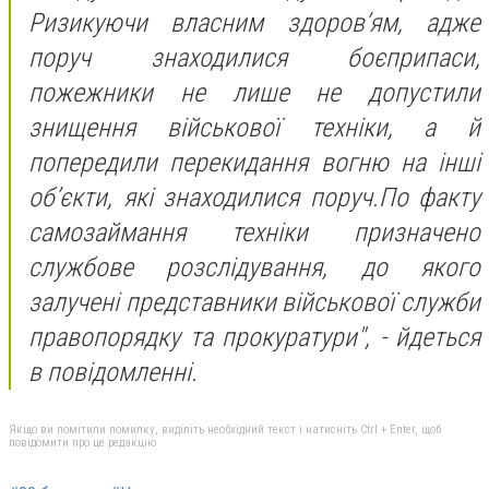
Ризикуючи власним здоров’ям, адже
поруч знаходилися боєприпаси,
пожежники не лише не допустили
знищення військової техніки, а й
попередили перекидання вогню на інші
об’єкти, які знаходилися поруч.
По факту
самозаймання техніки призначено
службове розслідування, до якого
залучені представники військової служби
правопорядку та прокуратури
", - йдеться
в повідомленні.
Якщо ви помітили помилку, виділіть необхідний текст і натисніть Ctrl + Enter, щоб
повідомити про це редакцію