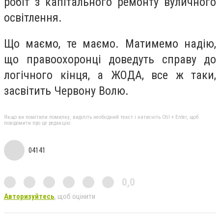
робіт з капітального ремонту вуличного
освітлення.
Що маємо, те маємо. Матимемо надію,
що правоохоронці доведуть справу до
логічного кінця, а ЖОДА, все ж таки,
засвітить Червону Волю.
Якщо ви помітили помилку, виділіть необхідний текст і натисніть Ctrl + Enter, щоб
повідомити про це редакцію
04141
0,0
Авторизуйтесь
, щоб оцінити