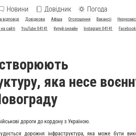
Новини
Довідник
Погода
а відповіді
Довідкова
Афіша
Оголошення
Вакансії
Нерухоміс
на сайті
YouTube 04141
Купуй онлайн
Instagram 04141
Facebook
 створюють
уктуру, яка несе воєнн
Новограду
ійськові дороги до кордону з Україною.
будується дорожня інфраструктура, яка може бути вик