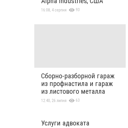
Alpha Industries, США
93
16:08, 4 серпня
Сборно-разборной гараж
из профнастила и гараж
из листового металла
63
12:40, 26 липня
Услуги адвоката