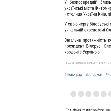
У безпосередній близьк
українські міста Житоми
- столиця України Київ, 
У свою чергу білоруські
унікальній екосистемі Ол
Загальна протяжність к
президент Білорусі Ол
кордоні з Україною.
Якщо ви помітили помилку, виділіть нео
#Новоград
#Білорусія
#к
Поділіться та підписуйтесь на