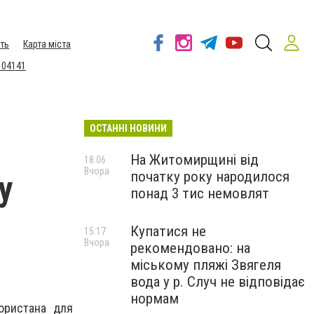
ть
Карта міста
 04141
ОСТАННІ НОВИНИ
На Житомирщині від
18:06
Вчора
початку року народилося
у
понад 3 тис немовлят
Купатися не
15:17
Вчора
рекомендовано: на
міському пляжі Звягеля
вода у р. Случ не відповідає
нормам
ористана для