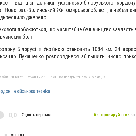
ості від цієї ділянки українсько-білоруського кордон
р і Новоград-Волинський Житомирської області, в небезпеч
підкреслило джерело.
 екологи побоюються, що масштабне будівництво завдасть 
ьманских боліт.
ордону Білорусі з Україною становить 1084 км. 24 вере
ександр Лукашенко розпорядився збільшити число прико
бхідний текст і натисніть Ctrl + Enter, щоб повідомити про це редакцію
ордон
#військова техніка
0,0
Оцініть першим
Авторизируйтесь
, ч
 наші джерела