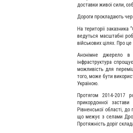
доставки живої сили, озб
Дороги прокладають чере
На території заказника 
ведуться масштабні робо
військових цілях. Про це
Анонімне джерело в 
інфраструктура спрощує
можливість для переміще
того, може бути викорис
Україною.
Протягом 2014-2017 ро
прикордонної застави
Рівненської області, до
що межує з селами Дроз
Протяжність доріг склад