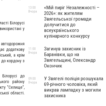
«Мій пиріг Незалежності –
13:00
Вчора
2026»: як жителям
Звягельської громади
ласті Білорусі
долучитися до
використані у
всеукраїнського
кулінарного конкурсу
автодорожня
Загинув захисник із
дає додаткову
11:00
Вчора
Баранівки, що на
ський, а крім
Звягельщині, Олександр
л до кордону з
Окончик
 Білорусі до
У Звягелі поліція розшукала
09:00
ького району
Вчора
69-річного чоловіка, який
нкту "Селище",
викрав лампадку з могили
ької області.
захисника