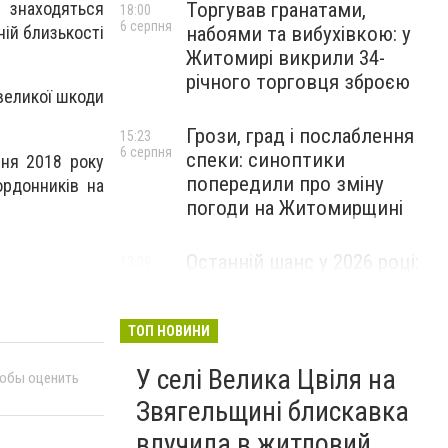
Торгував гранатами,
у знаходяться
18:00
6 серпня
набоями та вибухівкою: у
ній близькості
Житомирі викрили 34-
річного торговця зброєю
великої шкоди
Грози, град і послаблення
15:23
6 серпня
спеки: синоптики
сня 2018 року
попередили про зміну
рдонників на
погоди на Житомирщині
Останній шанс у 2026 році:
13:09
6 серпня
оголошено набір на
безплатний курс для
майбутніх водійок автобусів
ТОП НОВИНИ
У селі Велика Цвіля на
тобы оценить
Звягельщині блискавка
влучила в житловий