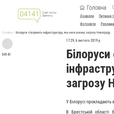
Головна
Дозвілля
Питання т
Фотозвіти
Реклама 
Головна
Білоруси створюють інфраструктуру, яка несе воєнну загрозу Новограду
17:29, 6 лютого 2019 р.
Білоруси
04141
інфрастр
загрозу 
У Білорусі прокладають в
В Брестській області 