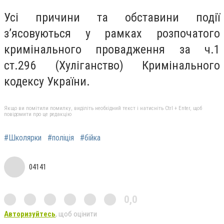
Усі причини та обставини події
з’ясовуються у рамках розпочатого
кримінального провадження за ч.1
ст.296 (Хуліганство) Кримінального
кодексу України.
Якщо ви помітили помилку, виділіть необхідний текст і натисніть Ctrl + Enter, щоб
повідомити про це редакцію
#Школярки
#поліція
#бійка
04141
0,0
Авторизуйтесь
, щоб оцінити