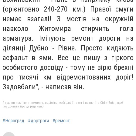
(орієнтовно 240-270 км.) Правої смуги
немає взагалі! З мостів на окружній
навколо Житомира стирчить гола
арматура. Імітують ремонт дороги на
ділянці Дубно - Рівне. Просто кидають
асфальт в ями. Все це пишу з гіркого
особистого досвіду - тому не вірю брехні
про тисячі км відремонтованих доріг!
Задовбали", - написав він.
Якщо ви помітили помилку, виділіть необхідний текст і натисніть Ctrl + Enter, щоб
повідомити про це редакцію
#Новоград
#дортроги
#ремонт