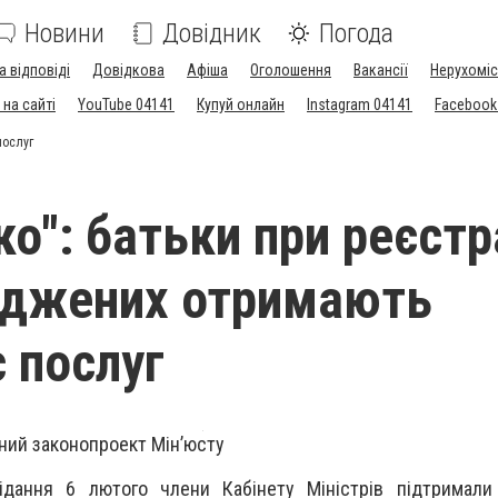
Новини
Довідник
Погода
а відповіді
Довідкова
Афіша
Оголошення
Вакансії
Нерухоміс
на сайті
YouTube 04141
Купуй онлайн
Instagram 04141
Facebook
послуг
о": батьки при реєстр
оджених отримають
 послуг
ний законопроект Мін’юсту
ідання 6 лютого члени Кабінету Міністрів підтримали