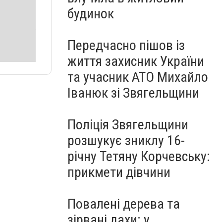
будинок
Передчасно пішов із
життя захисник України
та учасник АТО Михайло
Іванюк зі Звягельщини
Поліція Звягельщини
розшукує зниклу 16-
річну Тетяну Корчевську:
прикмети дівчини
Повалені дерева та
зірвані дахи: у