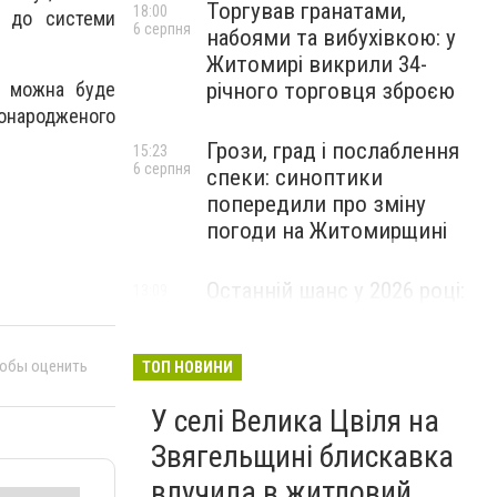
Торгував гранатами,
18:00
к до системи
6 серпня
набоями та вибухівкою: у
Житомирі викрили 34-
річного торговця зброєю
и можна буде
вонародженого
Грози, град і послаблення
15:23
6 серпня
спеки: синоптики
попередили про зміну
погоди на Житомирщині
Останній шанс у 2026 році:
13:09
6 серпня
оголошено набір на
безплатний курс для
тобы оценить
майбутніх водійок автобусів
ТОП НОВИНИ
У селі Велика Цвіля на
Звягельщині блискавка
влучила в житловий