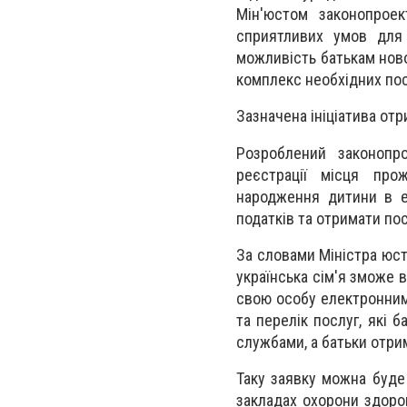
Мін'юстом законопрое
сприятливих умов для 
можливість батькам нов
комплекс необхідних пос
Зазначена ініціатива от
Розроблений законопр
реєстрації місця про
народження дитини в ел
податків та отримати посв
За словами Міністра юст
українська сім'я зможе 
свою особу електронним 
та перелік послуг, які 
службами, а батьки отри
Таку заявку можна буде 
закладах охорони здоров