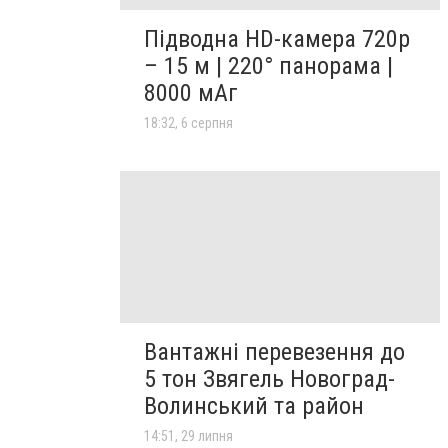
Підводна HD-камера 720p
– 15 м | 220° панорама |
8000 мАг
18:32, 6 серпня
Вантажні перевезення до
5 тон Звягель Новоград-
Волинський та район
14:51, 29 липня