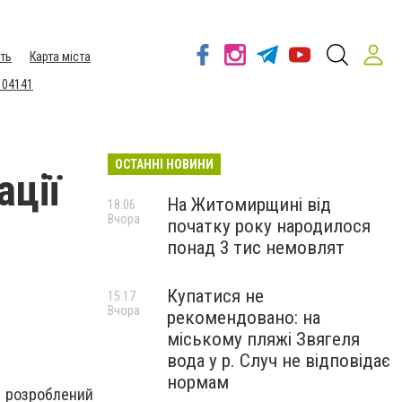
ть
Карта міста
 04141
ОСТАННІ НОВИНИ
ації
На Житомирщині від
18:06
Вчора
початку року народилося
понад 3 тис немовлят
Купатися не
15:17
Вчора
рекомендовано: на
міському пляжі Звягеля
вода у р. Случ не відповідає
нормам
 розроблений