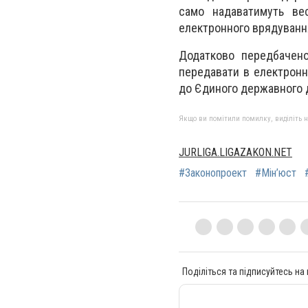
само надаватимуть ве
електронного врядуванн
Додатково передбачено
передавати в електронн
до Єдиного державного 
Якщо ви помітили помилку, виділіть нео
JURLIGA.LIGAZAKON.NET
#Законопроект
#Мін’юст
Поділіться та підписуйтесь на