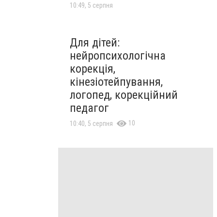
10:49, 5 серпня
Для дітей:
нейропсихологічна
корекція,
кінезіотейпування,
логопед, корекційний
педагог
10
10:40, 5 серпня