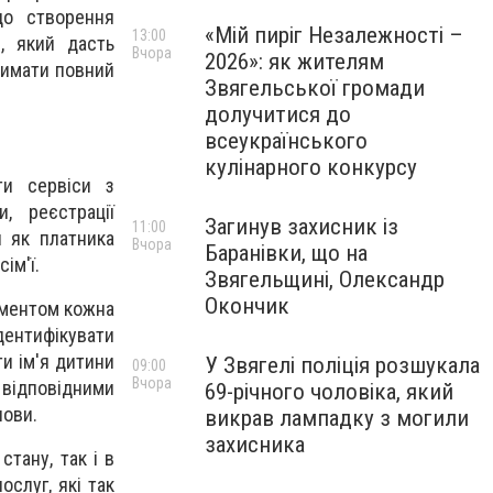
до створення
«Мій пиріг Незалежності –
13:00
, який дасть
Вчора
2026»: як жителям
римати повний
Звягельської громади
долучитися до
всеукраїнського
кулінарного конкурсу
ти сервіси з
, реєстрації
Загинув захисник із
11:00
и як платника
Вчора
Баранівки, що на
ім'ї.
Звягельщині, Олександр
Окончик
аментом кожна
ідентифікувати
ти ім'я дитини
У Звягелі поліція розшукала
09:00
Вчора
 відповідними
69-річного чоловіка, який
нови.
викрав лампадку з могили
захисника
стану, так і в
слуг, які так