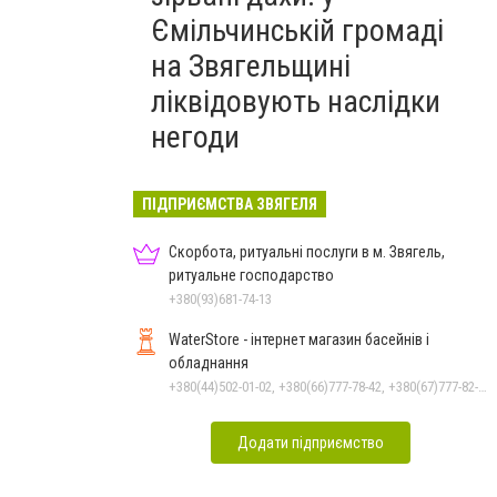
Ємільчинській громаді
на Звягельщині
ліквідовують наслідки
негоди
ПІДПРИЄМСТВА ЗВЯГЕЛЯ
Скорбота, ритуальні послуги в м. Звягель,
ритуальне господарство
+380(93)681-74-13
WaterStore - інтернет магазин басейнів і
обладнання
+380(44)502-01-02, +380(66)777-78-42, +380(67)777-82-19, +380(67)890-80-80, +380(73)890-80-80, +380(44)502-01-03
Додати підприємство