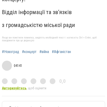
Відділ інформації та зв’язків
з громадськістю міської ради
Якщо ви помітили помилку, виділіть необхідний текст і натисніть Ctrl + Enter, щоб
повідомити про це редакцію
#Новоград
#концерт
#війна
#Афганістан
04141
0,0
Авторизуйтесь
, щоб оцінити