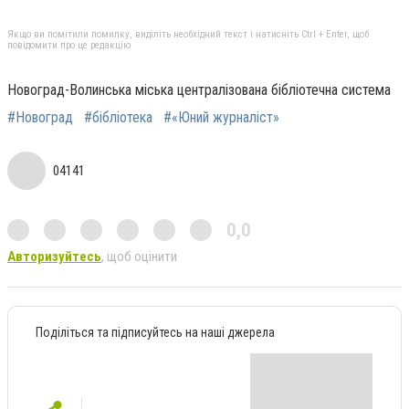
Якщо ви помітили помилку, виділіть необхідний текст і натисніть Ctrl + Enter, щоб
повідомити про це редакцію
Новоград-Волинська міська централізована бібліотечна система
#Новоград
#бібліотека
#«Юний журналіст»
04141
0,0
Авторизуйтесь
, щоб оцінити
Поділіться та підписуйтесь на наші джерела