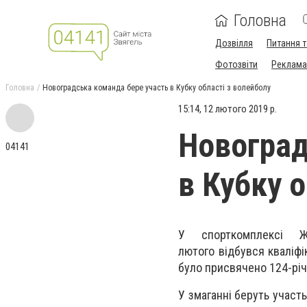
Головна
Дозвілля
Питання т
Фотозвіти
Реклама 
Головна
Новоградська команда бере участь в Кубку області з волейболу
15:14, 12 лютого 2019 р.
Новоград
04141
в Кубку о
У спорткомплексі Жи
лютого відбувся кваліфі
було присвячено 124-рі
У змаганні беруть участ