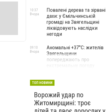
Повалені дерева та зірвані
10:37
Вчора
дахи: у Ємільчинській
громаді на Звягельщині
ліквідовують наслідки
негоди
Аномальні +37°C: жителів
09:10
Вчора
Звягельщини
попереджають про
екстремальну погоду
ТОП НОВИНИ
Ворожий удар по
Житомирщині: троє
дітей та двоє дорослих у