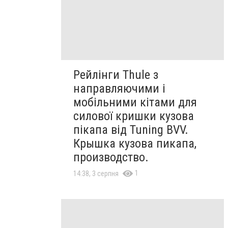
Рейлінги Thule з
направляючими і
мобільними кітами для
силової кришки кузова
пікапа від Tuning BVV.
Крышка кузова пикапа,
производство.
1
14:38, 3 серпня