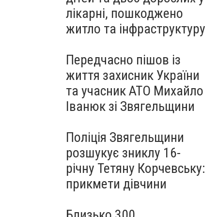
лікарні, пошкоджено
житло та інфраструктуру
Передчасно пішов із
життя захисник України
та учасник АТО Михайло
Іванюк зі Звягельщини
Поліція Звягельщини
розшукує зниклу 16-
річну Тетяну Корчевську:
прикмети дівчини
Близько 300