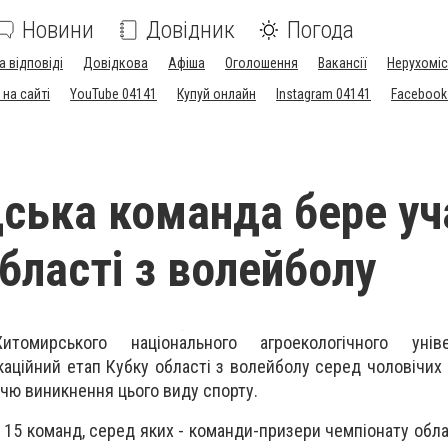
Новини
Довідник
Погода
а відповіді
Довідкова
Афіша
Оголошення
Вакансії
Нерухоміс
на сайті
YouTube 04141
Купуй онлайн
Instagram 04141
Facebook
ська команда бере уч
бласті з волейболу
томирського національного агроекологічного унів
каційний етап Кубку області з волейболу серед чоловічих 
ччю виникнення цього виду спорту.
ь 15 команд, серед яких - команди-призери чемпіонату обла