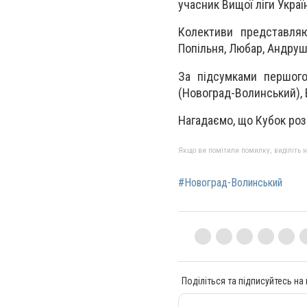
учасник Вищої ліги Украї
Колективи представляю
Попільня, Любар, Андруш
За підсумками першого
(Новоград-Волинський),
Нагадаємо, що Кубок роз
Якщо ви помітили помилку, виділіть нео
#Новоград-Волинський
Поділіться та підписуйтесь на