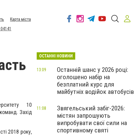
ть
Карта міста
 04141
ОСТАННІ НОВИНИ
асть
Останній шанс у 2026 році:
13:09
оголошено набір на
безплатний курс для
майбутніх водійок автобусів
ерситету 10
Звягельський забіг-2026:
11:08
команд. Захід
містян запрошують
випробувати свої сили на
спортивному святі
сті 2018 року,