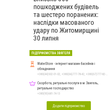
пошкоджених будівель
та шестеро поранених:
наслідки масованого
удару по Житомирщині
30 липня
ПІДПРИЄМСТВА ЗВЯГЕЛЯ
WaterStore - інтернет магазин басейнів і
обладнання
+380(44)502-01-02, +380(66)777-78-42, +380(67)777-82-19, +380(67)890-80-80, +380(73)890-80-80, +380(44)502-01-03
Скорбота, ритуальні послуги в м. Звягель,
ритуальне господарство
+380(93)681-74-13
Додати підприємство