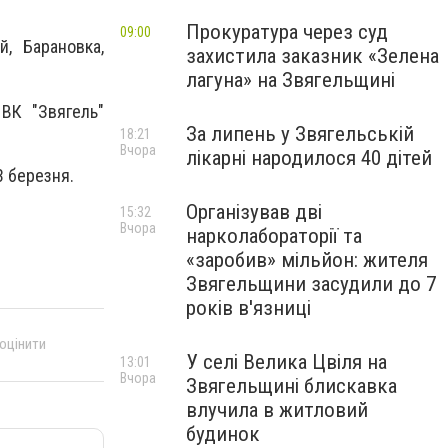
Прокуратура через суд
09:00
й, Барановка,
захистила заказник «Зелена
лагуна» на Звягельщині
ВК "Звягель"
За липень у Звягельській
18:21
Вчора
лікарні народилося 40 дітей
3 березня.
Організував дві
15:32
Вчора
нарколабораторії та
«заробив» мільйон: жителя
Звягельщини засудили до 7
років в'язниці
 оцінити
У селі Велика Цвіля на
13:01
Вчора
Звягельщині блискавка
влучила в житловий
будинок