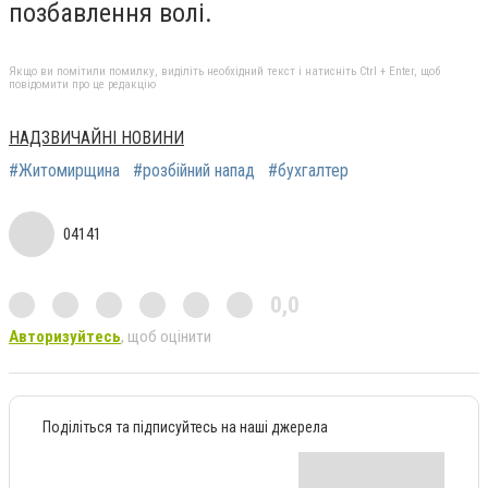
позбавлення волі.
Якщо ви помітили помилку, виділіть необхідний текст і натисніть Ctrl + Enter, щоб
повідомити про це редакцію
НАДЗВИЧАЙНІ НОВИНИ
#Житомирщина
#розбійний напад
#бухгалтер
04141
0,0
Авторизуйтесь
, щоб оцінити
Поділіться та підписуйтесь на наші джерела