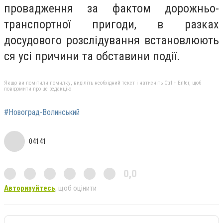
провадження за фактом дорожньо-
транспортної пригоди, в разках
досудового
розслідування
встановлюють
ся усі причини та обставини події.
Якщо ви помітили помилку, виділіть необхідний текст і натисніть Ctrl + Enter, щоб
повідомити про це редакцію
#Новоград-Волинський
04141
0,0
Авторизуйтесь
, щоб оцінити