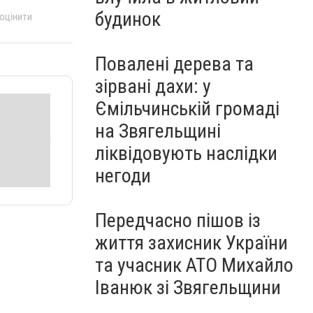
будинок
 оцінити
Повалені дерева та
зірвані дахи: у
Ємільчинській громаді
на Звягельщині
ліквідовують наслідки
негоди
Передчасно пішов із
життя захисник України
та учасник АТО Михайло
Іванюк зі Звягельщини