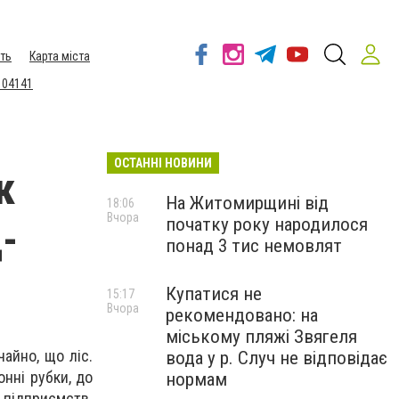
ть
Карта міста
 04141
ОСТАННІ НОВИНИ
к
На Житомирщині від
18:06
Вчора
початку року народилося
-
понад 3 тис немовлят
Купатися не
15:17
Вчора
рекомендовано: на
міському пляжі Звягеля
айно, що ліс.
вода у р. Случ не відповідає
нні рубки, до
нормам
 підприємств.