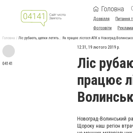
Головна
Дозвілля
Питання т
Фотозвіти
Реклама 
Головна
Ліс рубають, щепки летять…: Як працює лісгосп АПК в Новоград-Волинсько
12:31, 19 лютого 2019 р.
Ліс руба
04141
працює л
Волинськ
Новоград-Волинський ра
Щороку наш регіон втрач
не менших матеріальних 