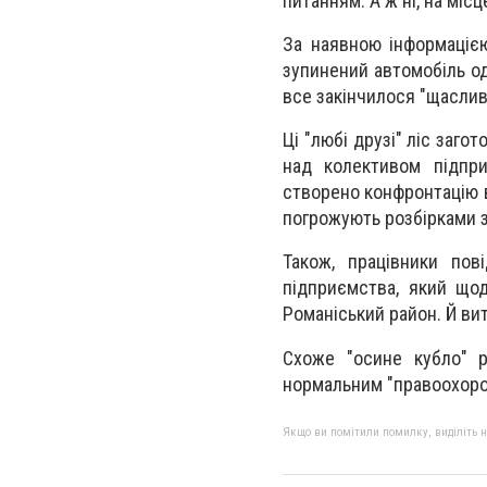
питанням. А ж ні, на міс
За наявною інформацією
зупинений автомобіль од
все закінчилося "щаслив
Ці "любi друзi" ліс заг
над колективом підпри
створено конфронтацію в
погрожують розбірками 
Також, працівники пов
підприємства, який щод
Романіський район. Й ви
Схоже "осине кубло" р
нормальним "правоохорон
Якщо ви помітили помилку, виділіть нео