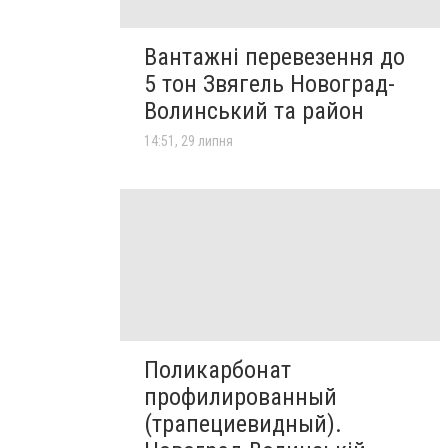
Вантажні перевезення до
5 тон Звягель Новоград-
Волинський та район
14:51, 29 липня
Поликарбонат
профилированный
(трапециевидный).