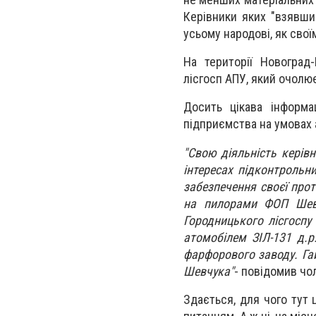
Керівники яких "взявши
усьому народові, як сво
На території Новоград
лісгосп АПУ, який очолю
Досить цікава інформа
підприємства на умовах 
"Свою діяльність керів
інтересах підконтрольни
забезпечення своєї прот
на пилорами ФОП Шевч
Городницького лісгосп
атомобілем ЗІЛ-131 д.р
фарфорового заводу. Га
Шевчука"
- повідомив чол
Здається, для чого тут 