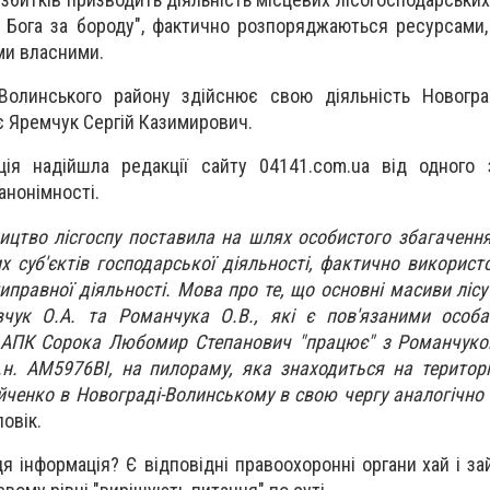
 Бога за бороду", фактично розпоряджаються ресурсами,
їми власними.
-Волинського району здійснює свою діяльність Новогра
є Яремчук Сергій Казимирович.
ція надійшла редакції сайту 04141.com.ua від одного 
анонімності.
ництво лісгоспу поставила на шлях особистого збагаченн
х суб'єктів господарської діяльності, фактично використ
иправної діяльності. Мова про те, що основні масиви лісу
ук О.А. та Романчука О.В., які є пов'язаними особа
у АПК Сорока Любомир Степанович "працює" з Романчуко
.н. АМ5976ВІ, на пилораму, яка знаходиться на територ
йченко в Новограді-Волинському в свою чергу аналогічно
овік.
ця інформація? Є відповідні правоохоронні органи хай і з