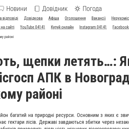
Новини
Довідник
Погода
а відповіді
Довідкова
Афіша
Оголошення
Вакансії
Нерухоміс
на сайті
YouTube 04141
Купуй онлайн
Instagram 04141
Facebook
му районі
ють, щепки летять…: Я
ісгосп АПК в Новоград
ому районі
йон багатий на природні ресурси. Основним з яких є звич
ає гектари лісів. Державі завдаються збитки через незако
збитків призводить діяльність місцевих лісогосподарських