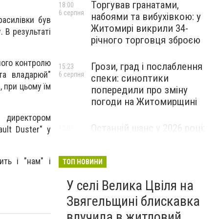
Торгував гранатами,
18:00
6 серпня
набоями та вибухівкою: у
расилівки був
Житомирі викрили 34-
. В результаті
річного торговця зброєю
вного контролю
Грози, град і послаблення
15:23
та владарюй"
6 серпня
спеки: синоптики
 при цьому їм
попередили про зміну
погоди на Житомирщині
в директором
Останній шанс у 2026 році:
13:09
ult Duster" у
6 серпня
оголошено набір на
безплатний курс для
ить і "нам" і
майбутніх водійок автобусів
ТОП НОВИНИ
У селі Велика Цвіля на
Звягельщині блискавка
влучила в житловий