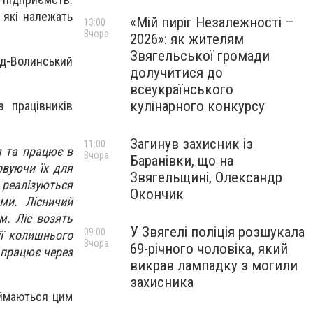
 які належать
«Мій пиріг Незалежності –
13:00
Вчора
2026»: як жителям
Звягельської громади
д-Волинський
долучитися до
всеукраїнського
кулінарного конкурсу
з працівників
Загинув захисник із
11:00
я та працює в
Вчора
Баранівки, що на
овуючи їх для
Звягельщині, Олександр
 реалізуються
Окончик
ми. Лісничий
м. Ліс возять
У Звягелі поліція розшукала
09:00
ії колишнього
Вчора
69-річного чоловіка, який
 працює через
викрав лампадку з могили
захисника
аймаються цим