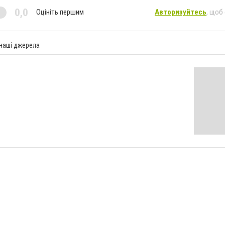
0,0
Оцініть першим
Авторизуйтесь
, щоб
 наші джерела