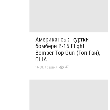
Американські куртки
бомбери B-15 Flight
Bomber Top Gun (Топ Ган),
США
47
16:08, 4 серпня