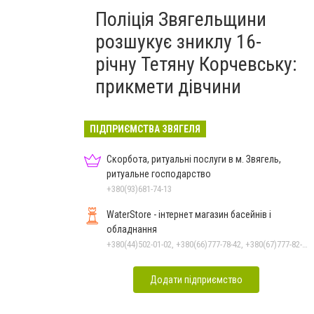
Поліція Звягельщини
розшукує зниклу 16-
річну Тетяну Корчевську:
прикмети дівчини
ПІДПРИЄМСТВА ЗВЯГЕЛЯ
Скорбота, ритуальні послуги в м. Звягель,
ритуальне господарство
+380(93)681-74-13
WaterStore - інтернет магазин басейнів і
обладнання
+380(44)502-01-02, +380(66)777-78-42, +380(67)777-82-19, +380(67)890-80-80, +380(73)890-80-80, +380(44)502-01-03
Додати підприємство