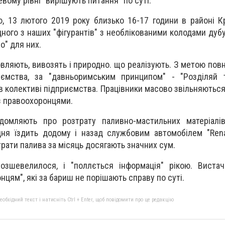
цевому рівні "вирішують питання" по суті.
, 13 лютого 2019 року близько 16-17 години в районі К
ного з наших "фігурантів" з необлікованими колодами дубу
о" для них.
отовляють, вивозять і природно. що реалізують. З метою по
ємства, за "давньоримським принципом" - "Розділяй 
 колективі підприємства. Працівники масово звільняються,
з правоохоронцями.
ідомляють про розтрату паливно-мастильних матеріалі
ня їздить додому і назад службовим автомобілем "Rena
трати палива за місяць досягають значних сум.
озшевелилося, і "поллється інформація" рікою. Вистач
цям", які за бариш не порішають справу по суті.
бхідний текст і натисніть Ctrl + Enter, щоб повідомити про це редакцію