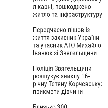
лікарні, пошкоджено
житло та інфраструктуру
Передчасно пішов із
життя захисник України
та учасник АТО Михайло
Іванюк зі Звягельщини
Поліція Звягельщини
розшукує зниклу 16-
річну Тетяну Корчевську:
прикмети дівчини
Близько 300