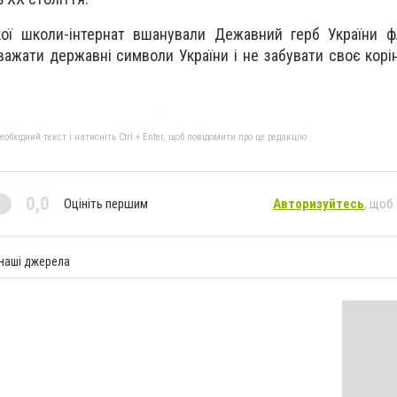
кої школи-інтернат вшанували Дежавний герб України 
важати державні символи України і не забувати своє корін
бхідний текст і натисніть Ctrl + Enter, щоб повідомити про це редакцію
0,0
Оцініть першим
Авторизуйтесь
, щоб
 наші джерела