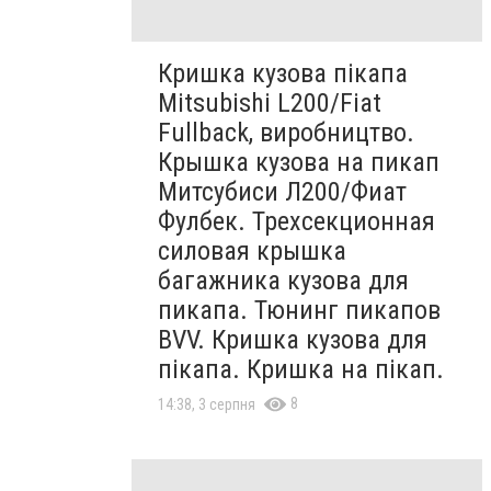
Кришка кузова пікапа
Mitsubishi L200/Fiat
Fullback, виробництво.
Крышка кузова на пикап
Митсубиси Л200/Фиат
Фулбек. Трехсекционная
силовая крышка
багажника кузова для
пикапа. Тюнинг пикапов
BVV. Кришка кузова для
пікапа. Кришка на пікап.
8
14:38, 3 серпня