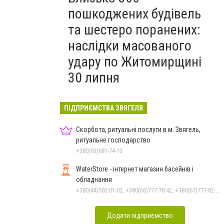
пошкоджених будівель
та шестеро поранених:
наслідки масованого
удару по Житомирщині
30 липня
ПІДПРИЄМСТВА ЗВЯГЕЛЯ
Скорбота, ритуальні послуги в м. Звягель,
ритуальне господарство
+380(93)681-74-13
WaterStore - інтернет магазин басейнів і
обладнання
+380(44)502-01-02, +380(66)777-78-42, +380(67)777-82-19, +380(67)890-80-80, +380(73)890-80-80, +380(44)502-01-03
Додати підприємство