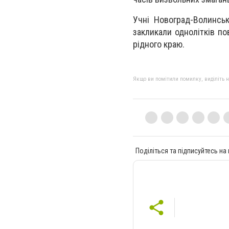
Учні Новоград-Волинсь
закликали однолітків по
рідного краю.
Якщо ви помітили помилку, виділіть нео
Поділіться та підписуйтесь на