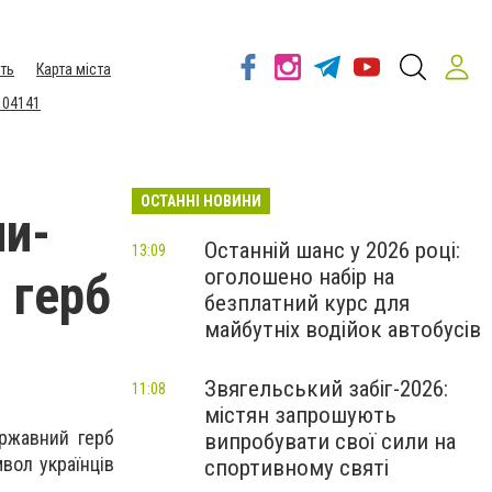
ть
Карта міста
 04141
ОСТАННІ НОВИНИ
ли-
Останній шанс у 2026 році:
13:09
оголошено набір на
 герб
безплатний курс для
майбутніх водійок автобусів
Звягельський забіг-2026:
11:08
містян запрошують
ржавний герб
випробувати свої сили на
вол українців
спортивному святі