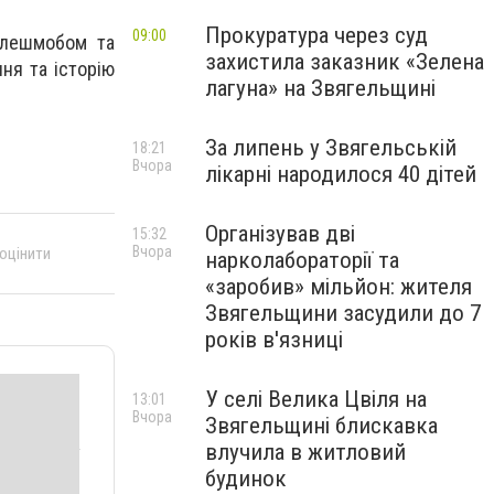
Прокуратура через суд
09:00
флешмобом та
захистила заказник «Зелена
ня та історію
лагуна» на Звягельщині
За липень у Звягельській
18:21
Вчора
лікарні народилося 40 дітей
Організував дві
15:32
Вчора
 оцінити
нарколабораторії та
«заробив» мільйон: жителя
Звягельщини засудили до 7
років в'язниці
У селі Велика Цвіля на
13:01
Вчора
Звягельщині блискавка
влучила в житловий
будинок