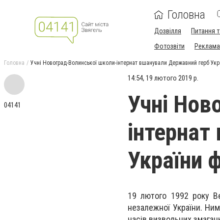
Головна
Дозвілля
Питання т
Фотозвіти
Реклама 
Головна
Учні Новоград-Волинської школи-інтернат вшанували Державний герб У
14:54, 19 лютого 2019 р.
Учні Нов
04141
інтернат
України
19 лютого 1992 року В
незалежної України. Ним
часів визвольних змаган