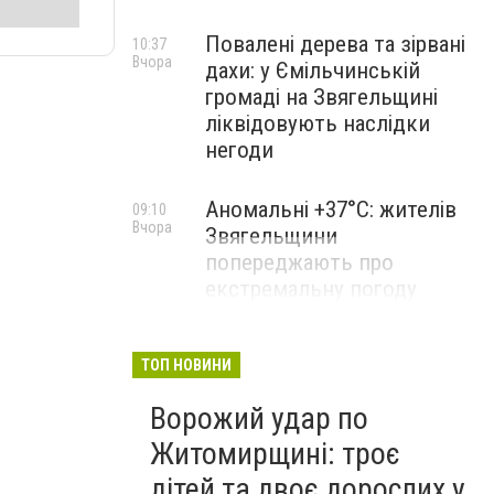
Повалені дерева та зірвані
10:37
Вчора
дахи: у Ємільчинській
громаді на Звягельщині
ліквідовують наслідки
негоди
Аномальні +37°C: жителів
09:10
Вчора
Звягельщини
попереджають про
екстремальну погоду
ТОП НОВИНИ
Ворожий удар по
Житомирщині: троє
дітей та двоє дорослих у