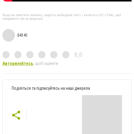
Якщо ви помітили помилку, виділіть необхідний текст і натисніть Ctrl + Enter, щоб
повідомити про це редакцію
04141
0,0
Авторизуйтесь
, щоб оцінити
Поділіться та підписуйтесь на наші джерела