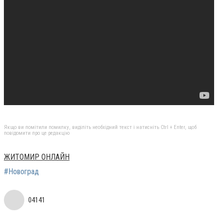
Якщо ви помітили помилку, виділіть необхідний текст і натисніть Ctrl + Enter, щоб
повідомити про це редакцію
ЖИТОМИР ОНЛАЙН
#Новоград
04141