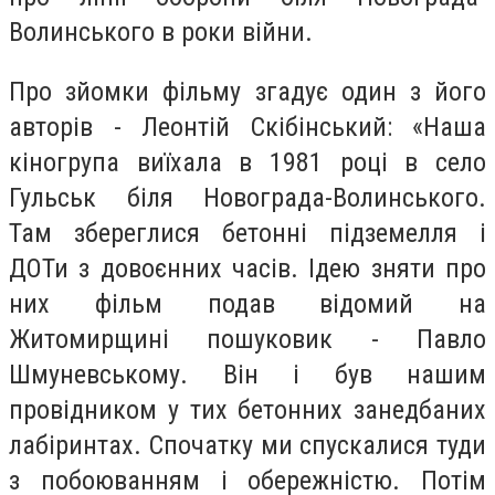
Волинського в роки війни.
Про зйомки фільму згадує один з його
авторів - Леонтій Скібінський: «Наша
кіногрупа виїхала в 1981 році в село
Гульськ біля Новограда-Волинського.
Там збереглися бетонні підземелля і
ДОТи з довоєнних часів. Ідею зняти про
них фільм подав відомий на
Житомирщині пошуковик - Павло
Шмуневському. Він і був нашим
провідником у тих бетонних занедбаних
лабіринтах. Спочатку ми спускалися туди
з побоюванням і обережністю. Потім