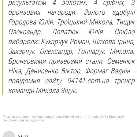
результатом 4 золотих, 4 срібніх, 3
бронзових нагороди. Золото здобулі
Городова Юлія, Троїцький Микола, Тищук
Олександр, Лопатюк Юлія. Срібло
вибороли: Кухарчук Роман, Шахова Ірина,
Захарчук Олександр, Гончарук Микола.
Бронзовими призерами стали: Семенюк
Ніка, Денисенко Віктор, Формаг Вадим -
повідомив сайту 04141.com.ua тренер
команди Микола Ящук.
Якщо ви помітили помилку, виділіть необхідний текст і натисніть Ctrl + Enter, щоб
повідомити про це редакцію