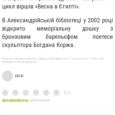
цикл віршів «Весна в Єгипті».
В Александрійській бібліотеці у 2002 році
відкрито меморіальну дошку з
бронзовим барельєфом поетеси
скульптора Богдана Коржа.
Якщо ви помітили помилку, виділіть необхідний текст і натисніть Ctrl + Enter, щоб
повідомити про це редакцію
04141
0,0
Авторизуйтесь
, щоб оцінити