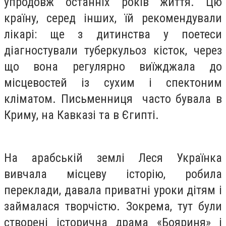
упродовж останніх років життя. Цю
країну, серед інших, їй рекомендували
лікарі: ще з дитинства у поетеси
діагностували туберкульоз кісток, через
що вона регулярно виїжджала до
місцевостей із сухим і спектоним
кліматом. Письменниця часто бувала в
Криму, на Кавказі та в Єгипті.
На арабській землі Леся Українка
вивчала місцеву історію, робила
переклади, давала приватні уроки дітям і
займалася творчістю. Зокрема, тут були
створені історична драма «Бояриня» і