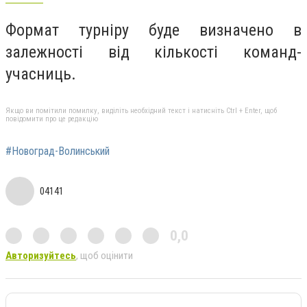
Формат турніру буде визначено в
залежності від кількості команд-
учасниць.
Якщо ви помітили помилку, виділіть необхідний текст і натисніть Ctrl + Enter, щоб
повідомити про це редакцію
#Новоград-Волинський
04141
0,0
Авторизуйтесь
, щоб оцінити