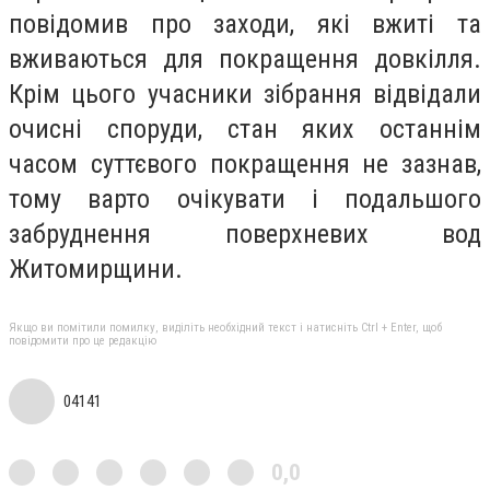
повідомив про заходи, які вжиті та
вживаються для покращення довкілля.
Крім цього учасники зібрання відвідали
очисні споруди, стан яких останнім
часом суттєвого покращення не зазнав,
тому варто очікувати і подальшого
забруднення поверхневих вод
Житомирщини.
Якщо ви помітили помилку, виділіть необхідний текст і натисніть Ctrl + Enter, щоб
повідомити про це редакцію
04141
0,0