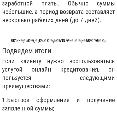
заработной платы. Обычно суммы
небольшие, а период возврата составляет
несколько рабочих дней (до 7 дней).
ÐÐ°ÑÑÐ¸Ð½ÐºÐ¸ Ð¿Ð¾ Ð·Ð°Ð¿ÑÐ¾ÑÑ ÐºÑÐµÐ´Ð¸ÑÐ¾Ð²Ð°Ð½Ð¸Ðµ
Подведем итоги
Если клиенту нужно воспользоваться
услугой онлайн кредитования, он
пользуется следующими
преимуществами:
1.
Быстрое оформление и получение
заявленной суммы;