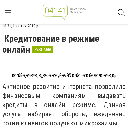
10:31, 1 квітня 2019 р.
Кредитование в режиме
онлайн
РЕКЛАМА
ÐÐ°ÑÑÐ¸Ð½ÐºÐ¸ Ð¿Ð¾ Ð·Ð°Ð¿ÑÐ¾ÑÑ ÐºÑÐµÐ´Ð¸ÑÐ¾Ð²Ð°Ð½Ð¸Ðµ
Активное развитие интернета позволило
финансовым компаниям выдавать
кредиты в онлайн режиме. Данная
услуга набирает обороты, ежедневно
сотни клиентов получают микрозаймы.