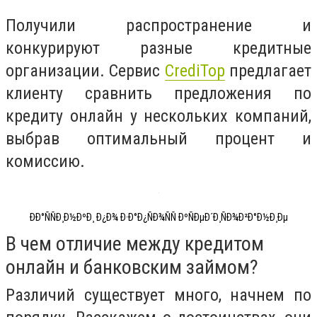
Получили распространение и
конкурируют разные кредитные
организации. Сервис
CrediTop
предлагает
клиенту сравнить предложения по
кредиту онлайн у нескольких компаний,
выбрав оптимальный процент и
комиссию.
ÐÐ°ÑÑÐ¸Ð½ÐºÐ¸ Ð¿Ð¾ Ð·Ð°Ð¿ÑÐ¾ÑÑ ÐºÑÐµÐ´Ð¸ÑÐ¾Ð²Ð°Ð½Ð¸Ðµ
В чем отличие между кредитом
онлайн и банковским займом?
Различий существует много, начнем по