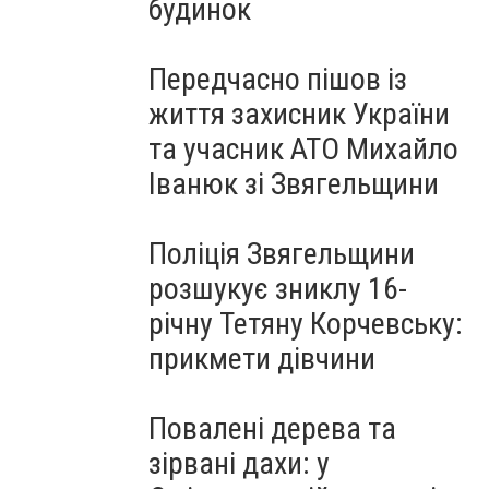
будинок
Передчасно пішов із
життя захисник України
та учасник АТО Михайло
Іванюк зі Звягельщини
Поліція Звягельщини
розшукує зниклу 16-
річну Тетяну Корчевську:
прикмети дівчини
Повалені дерева та
зірвані дахи: у