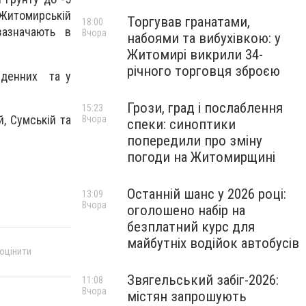
у Житомирській
Торгував гранатами,
18:00
 зазначають в
Вчора
набоями та вибухівкою: у
Житомирі викрили 34-
річного торговця зброєю
івденних та у
Грози, град і послаблення
15:23
й, Сумській та
Вчора
спеки: синоптики
попередили про зміну
погоди на Житомирщині
Останній шанс у 2026 році:
13:09
Вчора
оголошено набір на
безплатний курс для
майбутніх водійок автобусів
 оцінити
Звягельський забіг-2026:
11:08
Вчора
містян запрошують