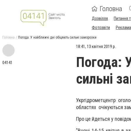
Головна
Дозвілля
Питання т
Фотозвіти
Реклама 
Головна
Погода: У найближчі дні обіцяють сильні заморозки
18:41, 13 квітня 2019 р.
Погода: 
04141
сильні з
Укргідрометцентр оголо
областях очікуються зам
Про це йдеться у повідо
"Вночі 14-15 квітня в з