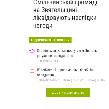
Ємільчинській громаді
на Звягельщині
ліквідовують наслідки
негоди
ПІДПРИЄМСТВА ЗВЯГЕЛЯ
Скорбота, ритуальні послуги в м. Звягель,
ритуальне господарство
+380(93)681-74-13
WaterStore - інтернет магазин басейнів і
обладнання
+380(44)502-01-02, +380(66)777-78-42, +380(67)777-82-19, +380(67)890-80-80, +380(73)890-80-80, +380(44)502-01-03
Додати підприємство