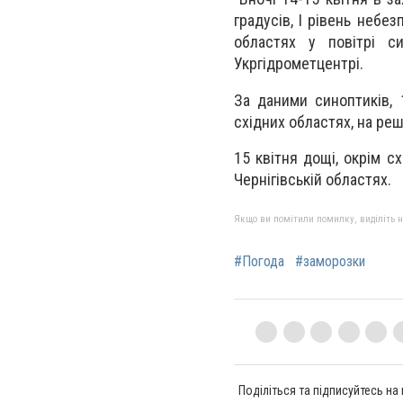
градусів, І рівень небез
областях у повітрі си
Укргідрометцентрі.
За даними синоптиків, 
східних областях, на решт
15 квітня дощі, окрім с
Чернігівській областях.
Якщо ви помітили помилку, виділіть нео
#Погода
#заморозки
Поділіться та підписуйтесь на