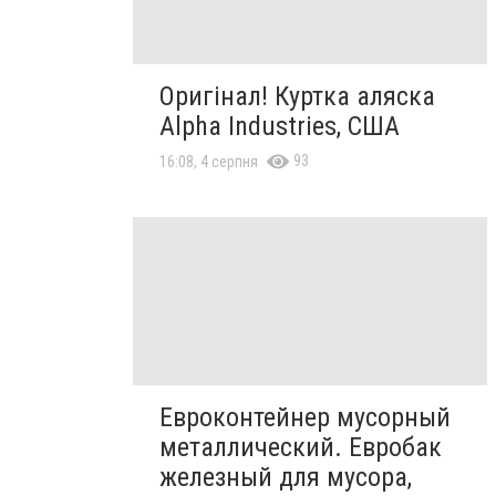
Оригінал! Куртка аляска
Alpha Industries, США
93
16:08, 4 серпня
Евроконтейнер мусорный
металлический. Евробак
железный для мусора,