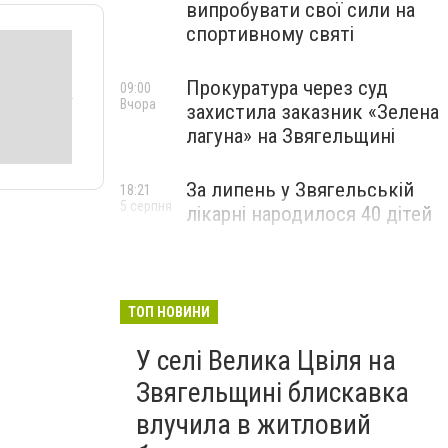
випробувати свої сили на
спортивному святі
Прокуратура через суд
09:00
Вчора
захистила заказник «Зелена
лагуна» на Звягельщині
За липень у Звягельській
18:21
5 серпня
лікарні народилося 40 дітей
ТОП НОВИНИ
У селі Велика Цвіля на
Звягельщині блискавка
влучила в житловий