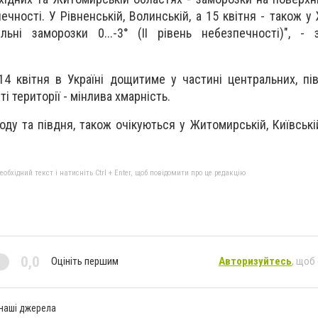
печності. У Рівненській, Волинській, а 15 квітня - також 
льні заморозки 0...-3° (ІІ рівень небезпечності)", -
14 квітня в Україні дощитиме у частині центральних, п
і території - мінлива хмарність.
ходу та півдня, також очікуються у Житомирській, Київські
бхідний текст і натисніть Ctrl + Enter, щоб повідомити про це редакцію
0,0
Оцініть першим
Авторизуйтесь
, щоб
 наші джерела