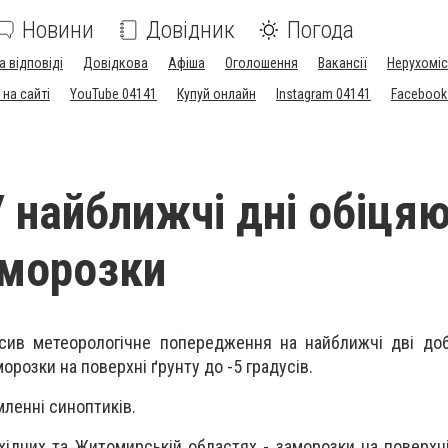
Новини
Довідник
Погода
а відповіді
Довідкова
Афіша
Оголошення
Вакансії
Нерухоміс
на сайті
YouTube 04141
Купуй онлайн
Instagram 04141
Facebook
У найближчі дні обіця
аморозки
сив метеорологічне попередження на найближчі дві доб
орозки на поверхні ґрунту до -5 градусів.
мленні синоптиків.
ахідних та Житомирській областях - заморозки на поверхні