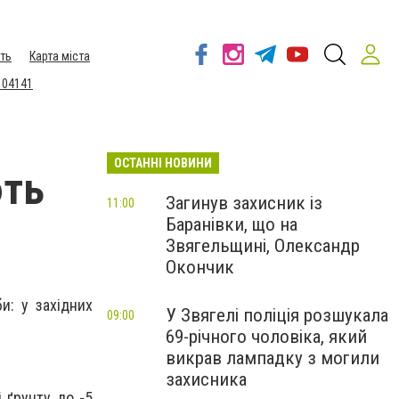
ть
Карта міста
 04141
ОСТАННІ НОВИНИ
ють
Загинув захисник із
11:00
Баранівки, що на
Звягельщині, Олександр
Окончик
и: у західних
У Звягелі поліція розшукала
09:00
69-річного чоловіка, який
викрав лампадку з могили
захисника
 ґрунту до -5