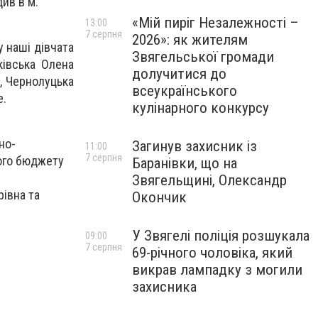
див в м.
«Мій пиріг Незалежності –
13:00
7 серпня
2026»: як жителям
у наші дівчата
Звягельської громади
івська Олена
долучитися до
, Чернолуцька
всеукраїнського
е.
кулінарного конкурсу
но-
Загинув захисник із
11:00
7 серпня
кого бюджету
Баранівки, що на
Звягельщині, Олександр
івна та
Окончик
У Звягелі поліція розшукала
09:00
7 серпня
69-річного чоловіка, який
викрав лампадку з могили
захисника