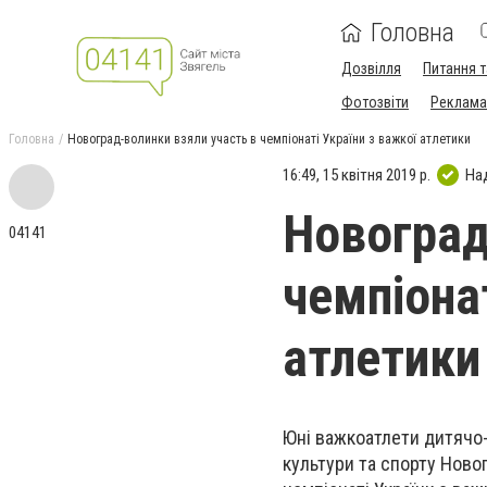
Головна
Дозвілля
Питання т
Фотозвіти
Реклама 
Головна
Новоград-волинки взяли участь в чемпіонаті України з важкої атлетики
16:49, 15 квітня 2019 р.
На
Новоград
04141
чемпіонат
атлетики
Юні важкоатлети дитячо-ю
культури та спорту Новог