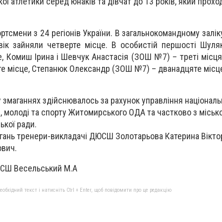
кої атлетики серед юнаків та дівчат до 13 років, який прохо
ртсмени з 24 регіонів України. В загальнокомандному залік
вік зайняли четверте місце. В особистій п
ершості Шуляк
, Комиш Ірина і Шевчук Анастасія (ЗОШ №7) – треті місця
е місце, Степанюк Олександр (ЗОШ №7) – дванадцяте місц
у змаганнях здійснювалось за рахунок управління національ
, молоді та спорту Житомирського ОДА та частково з місь
ької ради.
гань тренери-викладачі ДЮСШ Золотарьова Катерина Віктор
вич.
ЮСШ Весельський М.А
бхідний текст і натисніть Ctrl + Enter, щоб повідомити про це редакцію