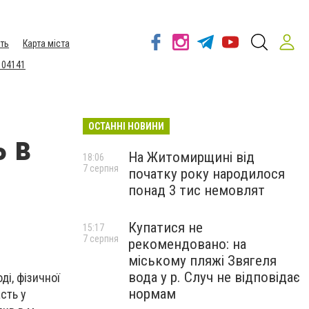
ть
Карта міста
 04141
ОСТАННІ НОВИНИ
ь в
На Житомирщині від
18:06
7 серпня
початку року народилося
понад 3 тис немовлят
Купатися не
15:17
7 серпня
рекомендовано: на
міському пляжі Звягеля
вода у р. Случ не відповідає
ді, фізичної
нормам
сть у