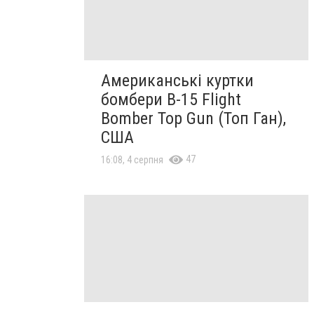
Американські куртки
бомбери B-15 Flight
Bomber Top Gun (Топ Ган),
США
47
16:08, 4 серпня