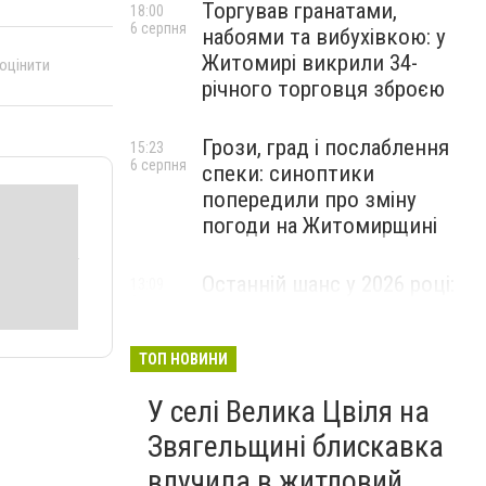
Торгував гранатами,
18:00
6 серпня
набоями та вибухівкою: у
Житомирі викрили 34-
 оцінити
річного торговця зброєю
Грози, град і послаблення
15:23
6 серпня
спеки: синоптики
попередили про зміну
погоди на Житомирщині
Останній шанс у 2026 році:
13:09
6 серпня
оголошено набір на
безплатний курс для
майбутніх водійок автобусів
ТОП НОВИНИ
У селі Велика Цвіля на
Звягельщині блискавка
влучила в житловий