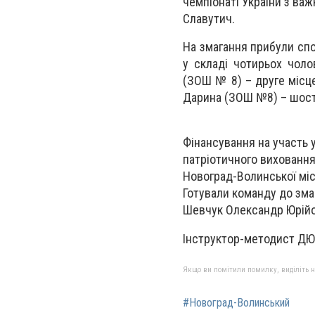
чемпіонаті України з важ
Славутич.
На змагання прибули спо
у складі чотирьох чоло
(ЗОШ № 8) – друге місце
Дарина (ЗОШ №8) – шост
Фінансування на участь 
патріотичного виховання
Новоград-Волинської міс
Готували команду до зма
Шевчук Олександр Юрійо
Інструктор-методист Д
Якщо ви помітили помилку, виділіть нео
#Новоград-Волинський