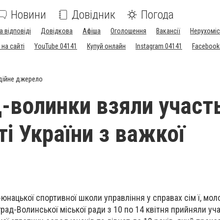
Новини
Довідник
Погода
а відповіді
Довідкова
Афіша
Оголошення
Вакансії
Нерухоміс
на сайті
YouTube 04141
Купуй онлайн
Instagram 04141
Facebook
дійне джерело
-волинки взяли участ
і України з важкої
нацької спортивної школи управління у справах сім ї, моло
рад-Волинської міської ради з 10 по 14 квітня прийняли уча