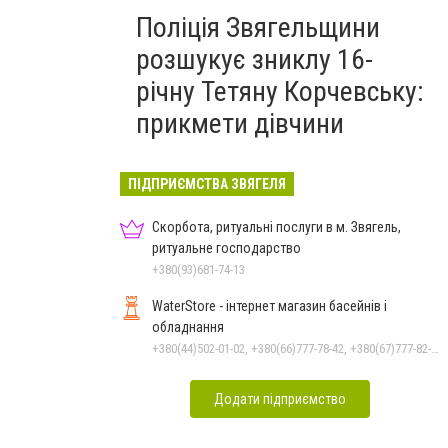
Поліція Звягельщини
розшукує зниклу 16-
річну Тетяну Корчевську:
прикмети дівчини
ПІДПРИЄМСТВА ЗВЯГЕЛЯ
Скорбота, ритуальні послуги в м. Звягель,
ритуальне господарство
+380(93)681-74-13
WaterStore - інтернет магазин басейнів і
обладнання
+380(44)502-01-02, +380(66)777-78-42, +380(67)777-82-19, +380(67)890-80-80, +380(73)890-80-80, +380(44)502-01-03
Додати підприємство