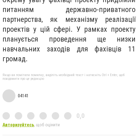
питанням державно-приватного
партнерства, як механізму реалізації
проектів у цій сфері. У рамках проекту
планується проведення ще низки
навчальних заходів для фахівців 11
громад.
Якщо ви помітили помилку, виділіть необхідний текст і натисніть Ctrl + Enter, щоб
повідомити про це редакцію
04141
0,0
Авторизуйтесь
, щоб оцінити