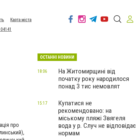
ть
Карта міста
 04141
ОСТАННІ НОВИНИ
На Житомирщині від
18:06
початку року народилося
понад 3 тис немовлят
Купатися не
15:17
рекомендовано: на
міському пляжі Звягеля
ація про
вода у р. Случ не відповідає
линський),
нормам
Волинський,