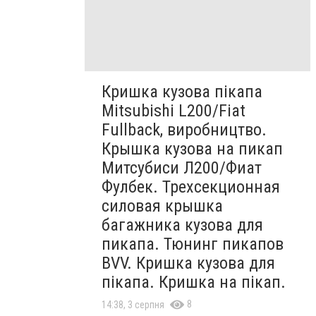
Кришка кузова пікапа
Mitsubishi L200/Fiat
Fullback, виробництво.
Крышка кузова на пикап
Митсубиси Л200/Фиат
Фулбек. Трехсекционная
силовая крышка
багажника кузова для
пикапа. Тюнинг пикапов
BVV. Кришка кузова для
пікапа. Кришка на пікап.
8
14:38, 3 серпня