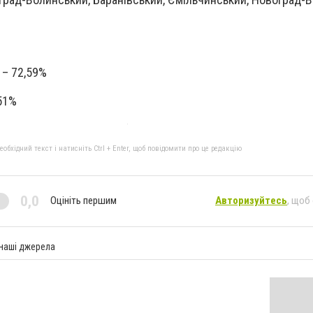
 – 72,59%
51%
бхідний текст і натисніть Ctrl + Enter, щоб повідомити про це редакцію
0,0
Оцініть першим
Авторизуйтесь
, щоб
 наші джерела