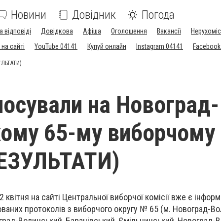
Новини
Довідник
Погода
а відповіді
Довідкова
Афіша
Оголошення
Вакансії
Нерухоміс
на сайті
YouTube 04141
Купуй онлайн
Instagram 04141
Facebook
УЛЬТАТИ)
лосували на Новоград-
ому 65-му виборчому
РЕЗУЛЬТАТИ)
2 квітня на сайті Центральної виборчої комісії вже є інформ
ваних протоколів з виборчого округу № 65 (м. Новоград-Во
град-Волинський, Баранівський, Ємільчинський, Новоград-