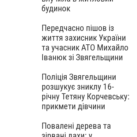
будинок
Передчасно пішов із
життя захисник України
та учасник АТО Михайло
Іванюк зі Звягельщини
Поліція Звягельщини
розшукує зниклу 16-
річну Тетяну Корчевську:
прикмети дівчини
Повалені дерева та
зірвані дахи: у