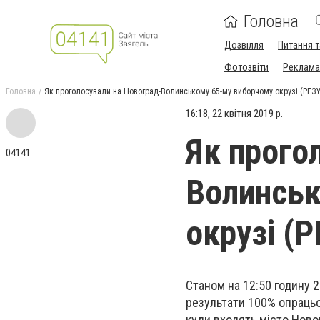
Головна
Дозвілля
Питання т
Фотозвіти
Реклама 
Головна
Як проголосували на Новоград-Волинському 65-му виборчому окрузі (РЕЗ
16:18, 22 квітня 2019 р.
Як прого
04141
Волинськ
окрузі (
Станом на 12:50 годину 2
результати 100% опрацьо
куди входять місто Ново