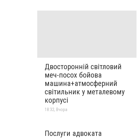
Двосторонній світловий
меч-посох бойова
машина+атмосферний
світильник у металевому
корпусі
18:32, Вчора
Послуги адвоката