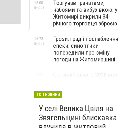
Торгував гранатами,
18:00
Вчора
набоями та вибухівкою: у
Житомирі викрили 34-
річного торговця зброєю
Грози, град і послаблення
15:23
Вчора
спеки: синоптики
попередили про зміну
погоди на Житомирщині
Останній шанс у 2026 році:
13:09
Вчора
оголошено набір на
безплатний курс для
майбутніх водійок автобусів
ТОП НОВИНИ
У селі Велика Цвіля на
Звягельщині блискавка
влучила в житловий