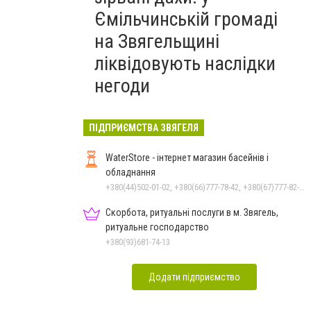
Ємільчинській громаді
на Звягельщині
ліквідовують наслідки
негоди
ПІДПРИЄМСТВА ЗВЯГЕЛЯ
WaterStore - інтернет магазин басейнів і
обладнання
+380(44)502-01-02, +380(66)777-78-42, +380(67)777-82-19, +380(67)890-80-80, +380(73)890-80-80, +380(44)502-01-03
Скорбота, ритуальні послуги в м. Звягель,
ритуальне господарство
+380(93)681-74-13
Додати підприємство