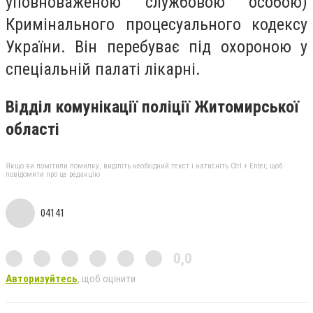
уповноваженою службовою особою)
Кримінального процесуального кодексу
України. Він перебуває під охороною у
спеціальній палаті лікарні.
Відділ комунікації поліції Житомирської
області
Якщо ви помітили помилку, виділіть необхідний текст і натисніть Ctrl + Enter, щоб
повідомити про це редакцію
04141
0,0
Авторизуйтесь
, щоб оцінити