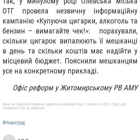
Так, у минулому році Олевська міська
ОТГ провела незвичну інформаційну
кампанію «Купуючи цигарки, алкоголь та
бензин – вимагайте чек!»:
порахували,
скільки цигарок випалюють її мешканці
в день та скільки коштів має надійти у
місцевий бюджет. Пояснили мешканцям
усе на конкретному прикладі.
Офіс реформ у Житомирському РВ АМУ
Якщо ви помітили помилку, виділіть необхідний текст і натисніть Ctrl + Enter, щоб
повідомити про це редакцію
#Новоград