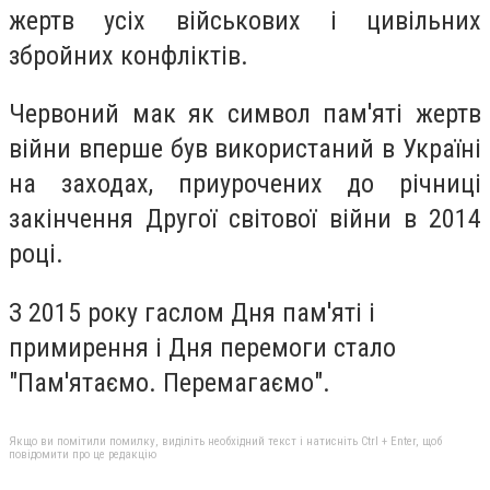
жертв усіх військових і цивільних
збройних конфліктів.
Червоний мак як символ пам'яті жертв
війни вперше був використаний в Україні
на заходах, приурочених до річниці
закінчення Другої світової війни в 2014
році.
З 2015 року гаслом Дня пам'яті і
примирення і Дня перемоги стало
"Пам'ятаємо. Перемагаємо".
Якщо ви помітили помилку, виділіть необхідний текст і натисніть Ctrl + Enter, щоб
повідомити про це редакцію