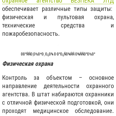
Охранное агентство БЕЗПЕКА ЛТД
обеспечивает различные типы защиты:
физическая и пультовая охрана,
технические средства и
пожаробезопасность.
ÐÐ°ÑÑÐ¸Ð½ÐºÐ¸ Ð¿Ð¾ Ð·Ð°Ð¿ÑÐ¾ÑÑ Ð¾ÑÑÐ°Ð½Ð°
Физическая охрана
Контроль за объектом – основное
направление деятельности охранного
агентства. В штат набираются охранники
с отличной физической подготовкой, они
проходят медицинское обследование.