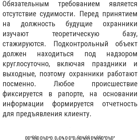
Обязательным требованием является
отсутствие судимости. Перед принятием
на должность будущие охранники
изучают теоретическую базу,
стажируются. Подконтрольный объект
должен находиться под надзором
круглосуточно, включая праздники и
выходные, поэтому охранники работают
посменно. Любое происшествие
фиксируется в рапорте, на основании
информации формируется отчетность
для предъявления клиенту.
ÐÐ°ÑÑÐ¸Ð½ÐºÐ¸ Ð¿Ð¾ Ð·Ð°Ð¿ÑÐ¾ÑÑ Ð¾ÑÑÐ°Ð½Ð°