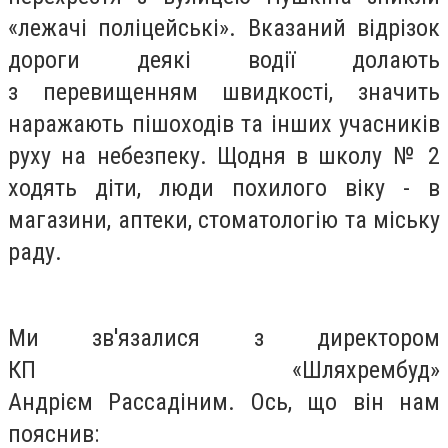
«лежачі
поліцейські
». Вказаний відрізок
дороги деякі водії долають
з
перевищенням
швидкості, значить
наражають пішоходів та інших учасників
руху на небезпеку. Щодня в школу № 2
ходять діти, люди похилого віку
-
в
магазини, аптеки, стоматологію та міську
раду.
Ми зв'язалися з директором
К
П
«
Шляхрембуд
»
Андрієм
Рассадіним.
Ось, що він нам
пояснив: