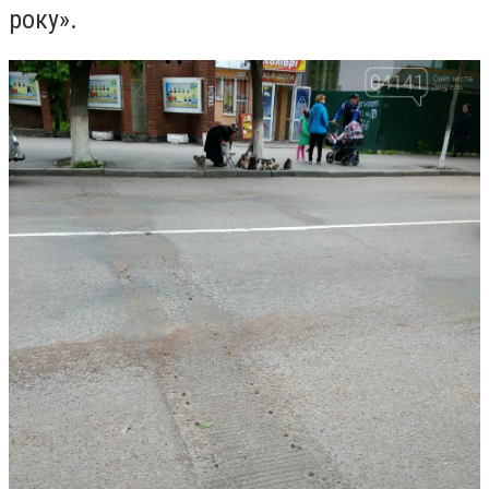
ро
ку».