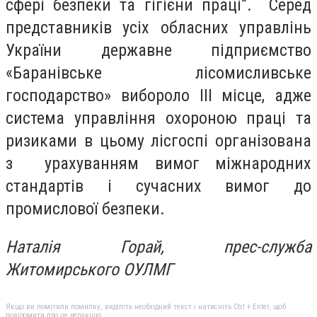
сфері безпеки та гігієни праці”. Серед
представників усіх обласних управлінь
України державне підприємство
«Баранівське лісомисливське
господарство» вибороло ІІІ місце, адже
система управління охороною праці та
ризиками в цьому лісгоспі організована
з урахуванням вимог міжнародних
стандартів і сучасних вимог до
промислової безпеки.
Наталія Горай, прес-служба
Житомирського ОУЛМГ
Якщо ви помітили помилку, виділіть необхідний текст і натисніть Ctrl + Enter, щоб
повідомити про це редакцію