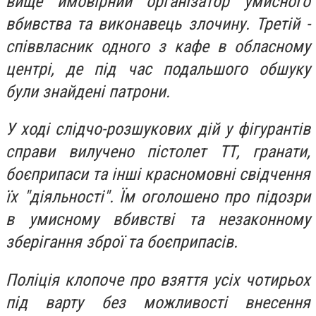
вище ймовірний організатор умисного
вбивства та виконавець злочину. Третій -
співвласник одного з кафе в обласному
центрі, де під час подальшого обшуку
були знайдені патрони.
У ході слідчо-розшукових дій у фігурантів
справи вилучено пістолет ТТ, гранати,
боєприпаси та інші красномовні свідчення
їх "діяльності". Їм оголошено про підозри
в умисному вбивстві та незаконному
зберігання зброї та боєприпасів.
Поліція клопоче про взяття усіх чотирьох
під варту без можливості внесення