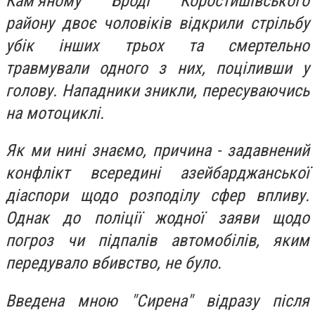
Кам’яному Броді Коростишівського
району двоє чоловіків відкрили стрільбу
убік інших трьох та смертельно
травмували одного з них, поціливши у
голову. Нападники зникли, пересуваючись
на мотоциклі.
Як ми нині знаємо, причина - задавнений
конфлікт всередині азейбарджанської
діаспори щодо розподілу сфер впливу.
Однак до поліції жодної заяви щодо
погроз чи підпалів автомобілів, яким
передувало вбивство, не було.
Введена мною "Сирена" відразу після