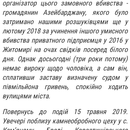
організатор цього замовного вбивства -
громадянин Азейбарджа
ну, якого було
затримано нашими розшуківцями ще у
лютому 2018 за учинення іншого умисного
вбивства приватного підприємця у 2016 у
Житомирі на очах свідків посеред білого
дня. Однак досьогодні (три роки потому)
немає вироку щодо чоловіка, а сам він,
сплативши заставу визначену судом у
півмільйона гривень, спокійно ходить
вулицями міста.
Повернусь до подій 15 травня 2019.
Увечері поблизу камнеобробного цеху у с.