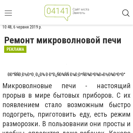
10:48, 6 червня 2019 р.
Ремонт микроволновой печи
РЕКЛАМА
ÐÐ°ÑÑÐ¸Ð½ÐºÐ¸ Ð¿Ð¾ Ð·Ð°Ð¿ÑÐ¾ÑÑ Ð¼Ð¸ÐºÑÐ¾Ð²Ð¾Ð»Ð½Ð¾Ð²ÐºÐ°
Микроволновые печи - настоящий
прорыв в мире бытовых приборов. С их
появлением стало возможным быстро
подогреть, приготовить еду, есть режим
разморозки. В пользовании они просты и