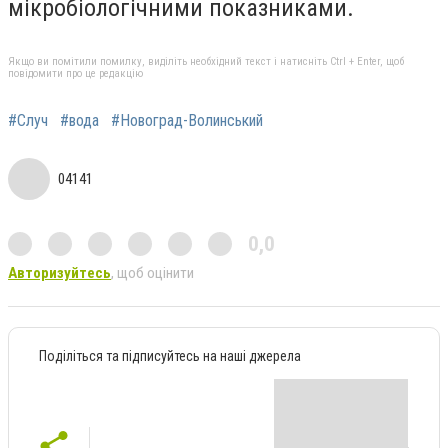
мікробіологічними показниками.
Якщо ви помітили помилку, виділіть необхідний текст і натисніть Ctrl + Enter, щоб
повідомити про це редакцію
#Случ
#вода
#Новоград-Волинський
04141
0,0
Авторизуйтесь
, щоб оцінити
Поділіться та підписуйтесь на наші джерела