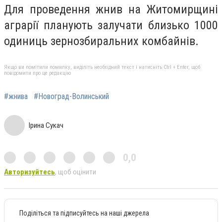
Для проведення жнив на Житомирщині
аграрії планують залучати близько 1000
одиниць зернозбиральних комбайнів.
Якщо ви помітили помилку, виділіть необхідний текст і натисніть Ctrl + Enter, щоб
повідомити про це редакцію
#жнива
#Новоград-Волинський
Ірина Сукач
0,0
Авторизуйтесь
, щоб оцінити
Поділіться та підписуйтесь на наші джерела