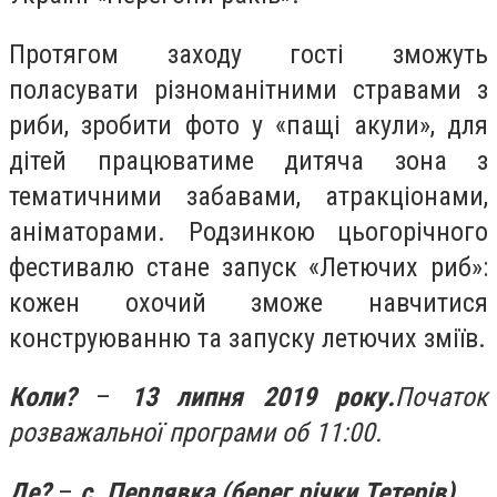
Протягом заходу гості зможуть
поласувати різноманітними стравами з
риби, зробити фото у «пащі акули», для
дітей працюватиме дитяча зона з
тематичними забавами, атракціонами,
аніматорами. Родзинкою цьогорічного
фестивалю стане запуск «Летючих риб»:
кожен охочий зможе навчитися
конструюванню та запуску летючих зміїв.
Коли?
–
13 липня 2019 року.
Початок
розважальної програми об 11:00.
Де?
–
с. Перлявка (берег річки Тетерів).