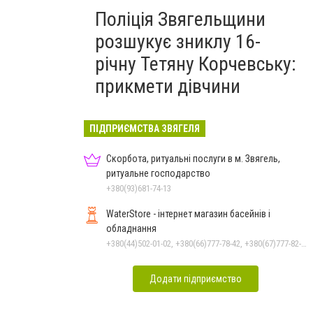
Поліція Звягельщини
розшукує зниклу 16-
річну Тетяну Корчевську:
прикмети дівчини
ПІДПРИЄМСТВА ЗВЯГЕЛЯ
Скорбота, ритуальні послуги в м. Звягель,
ритуальне господарство
+380(93)681-74-13
WaterStore - інтернет магазин басейнів і
обладнання
+380(44)502-01-02, +380(66)777-78-42, +380(67)777-82-19, +380(67)890-80-80, +380(73)890-80-80, +380(44)502-01-03
Додати підприємство