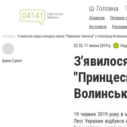
Головна
Дозвілля
Питання т
Фотозвіти
Реклама 
Головна
З'явилося відео конкурсу краси "Принцеси Звягеля" у Новограді-Волинс
22:53, 11 липня 2019 р.
Над
З'явилос
Ірина Сукач
"Принцес
Волинсь
19 червня 2019 року в м
Лесі Українки відбувся