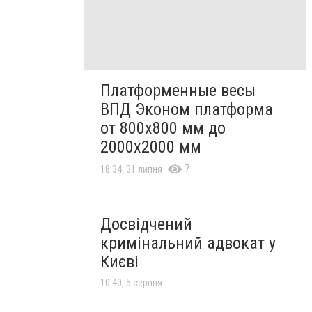
Платформенные весы
ВПД Эконом платформа
от 800х800 мм до
2000х2000 мм
7
18:34, 31 липня
Досвідчений
кримінальний адвокат у
Києві
10:40, 5 серпня