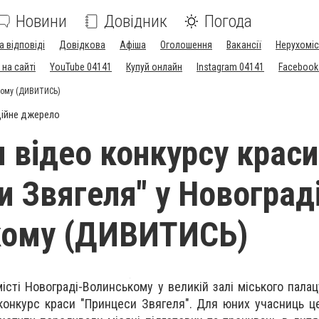
Новини
Довідник
Погода
а відповіді
Довідкова
Афіша
Оголошення
Вакансії
Нерухоміс
на сайті
YouTube 04141
Купуй онлайн
Instagram 04141
Facebook
ькому (ДИВИТИСЬ)
ійне джерело
я відео конкурсу краси
и Звягеля" у Новоград
кому (ДИВИТИСЬ)
істі Новограді-Волинському у великій залі міського палац
 конкурс краси "Принцеси Звягеля". Для юних учасниць ц