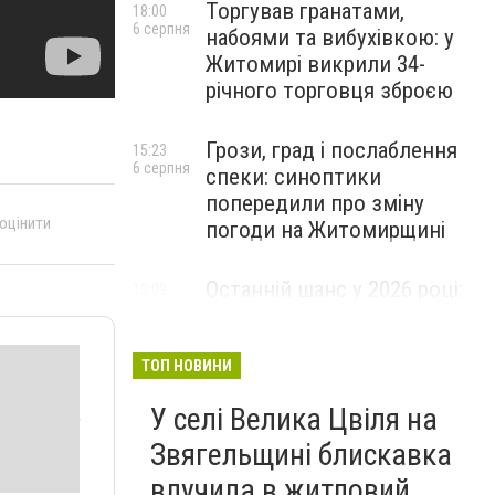
Торгував гранатами,
18:00
6 серпня
набоями та вибухівкою: у
Житомирі викрили 34-
річного торговця зброєю
Грози, град і послаблення
15:23
6 серпня
спеки: синоптики
попередили про зміну
 оцінити
погоди на Житомирщині
Останній шанс у 2026 році:
13:09
6 серпня
оголошено набір на
безплатний курс для
майбутніх водійок автобусів
ТОП НОВИНИ
У селі Велика Цвіля на
Звягельщині блискавка
влучила в житловий