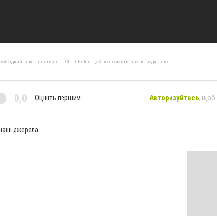
бхідний текст і натисніть Ctrl + Enter, щоб повідомити про це редакцію
0,0
Оцініть першим
Авторизуйтесь
, щоб
 наші джерела