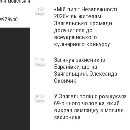
чій модельній
«Мій пиріг Незалежності –
13:00
Вчора
2026»: як жителям
iw9Z9yb0
Звягельської громади
долучитися до
всеукраїнського
кулінарного конкурсу
Загинув захисник із
11:00
Вчора
Баранівки, що на
Звягельщині, Олександр
Окончик
У Звягелі поліція розшукала
09:00
Вчора
69-річного чоловіка, який
викрав лампадку з могили
захисника