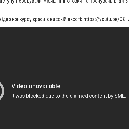
виступу передували місяці підготовки та тренувань в дитя
ідео конкурсу краси в високій якості: https://youtu.be/QKI