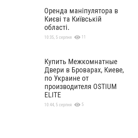
Оренда маніпулятора в
Києві та Київській
області.
11
10:35, 5 серпня
Купить Межкомнатные
Двери в Броварах, Киеве,
по Украине от
производителя OSTIUM
ELITE
5
10:44, 5 серпня