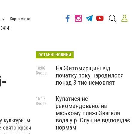
ть
Карта міста
 04141
ОСТАННІ НОВИНИ
На Житомирщині від
18:06
Вчора
початку року народилося
і-
понад 3 тис немовлят
Купатися не
15:17
Вчора
рекомендовано: на
міському пляжі Звягеля
вода у р. Случ не відповідає
у культури ім.
нормам
е свято краси