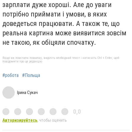
зарплати дуже хороші. Але до уваги
потрібно приймати і умови, в яких
доведеться працювати. А також те, що
реальна картина може виявитися зовсім
не такою, як обіцяли спочатку.
Якщо ви помітили помилку, виділіть необхідний текст і натисніть Ctrl + Enter, щоб
повідомити про це редакцію
#робота
#Польща
Ірина Сукач
0,0
Авторизируйтесь
, чтобы оценить