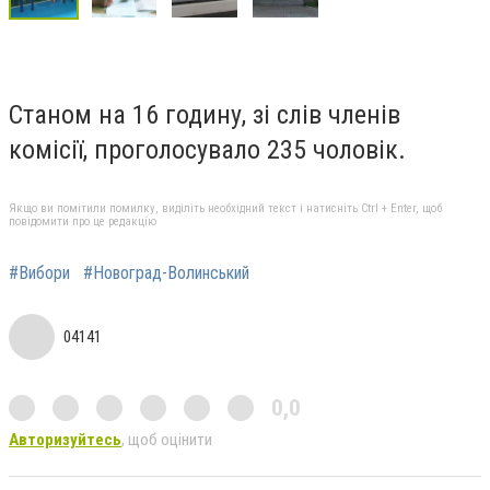
Станом на 16 годину, зі слів членів
комісії, проголосувало 235 чоловік.
Якщо ви помітили помилку, виділіть необхідний текст і натисніть Ctrl + Enter, щоб
повідомити про це редакцію
#Вибори
#Новоград-Волинський
04141
0,0
Авторизуйтесь
, щоб оцінити