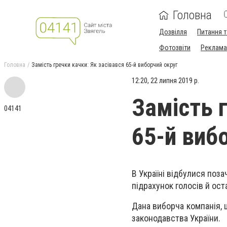
Головна
Дозвілля
Питання т
Фотозвіти
Реклама 
Головна
Замість гречки качки: Як засівався 65-й виборчий округ
12:20, 22 липня 2019 р.
Замість 
04141
65-й виб
В Україні відбулися поз
підрахунок голосів й ост
Дана виборча компанія,
законодавства України.