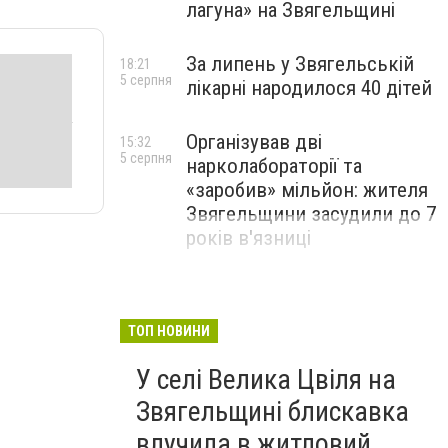
лагуна» на Звягельщині
За липень у Звягельській
18:21
5 серпня
лікарні народилося 40 дітей
Організував дві
15:32
5 серпня
нарколабораторії та
«заробив» мільйон: жителя
Звягельщини засудили до 7
років в'язниці
ТОП НОВИНИ
У селі Велика Цвіля на
Звягельщині блискавка
влучила в житловий