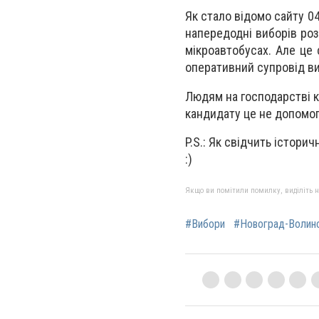
Як стало відомо сайту 0
напередодні виборів роз
мікроавтобусах. Але це
оперативний супровід ви
Людям на господарстві ка
кандидату це не допомог
P.S.: Як свідчить істори
:)
Якщо ви помітили помилку, виділіть нео
#Вибори
#Новоград-Волин