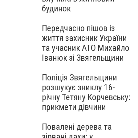
будинок
Передчасно пішов із
життя захисник України
та учасник АТО Михайло
Іванюк зі Звягельщини
Поліція Звягельщини
розшукує зниклу 16-
річну Тетяну Корчевську:
прикмети дівчини
Повалені дерева та
зірвані дахи: у