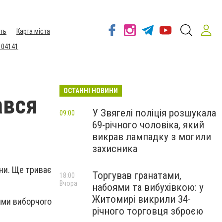
ть
Карта міста
 04141
ОСТАННІ НОВИНИ
ався
У Звягелі поліція розшукала
09:00
69-річного чоловіка, який
викрав лампадку з могили
захисника
їни. Ще триває
Торгував гранатами,
18:00
Вчора
набоями та вибухівкою: у
Житомирі викрили 34-
ями виборчого
річного торговця зброєю