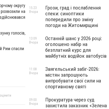
борчому округу
Грози, град і послаблення
15:23
і розвозили на
Вчора
спеки: синоптики
 здійснювався
попередили про зміну
погоди на Житомирщині
хунку голосів,
Останній шанс у 2026 році:
13:09
Вчора
оголошено набір на
 й Рим спасли
безплатний курс для
майбутніх водійок автобусів
Звягельський забіг-2026:
11:08
Вчора
містян запрошують
випробувати свої сили на
спортивному святі
 оцінити
Прокуратура через суд
09:00
Вчора
захистила заказник «Зелена