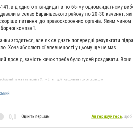
4141, від одного з кандидатів по 65-му одномандатному ви
давали в селах Баранівського району по 20-30 каченят, як
 скоріше питання до правоохоронних органів. Яким чином
борчої компанії.
чки згодяться, але як свідчать попередні результати підра
ло. Хоча абсолютної впевненості у цьому ще не має.
чний досвід, замість качок треба було гусей роздавати. Вони
бхідний текст і натисніть Ctrl + Enter, щоб повідомити про це редакцію
ський
0,0
Оцініть першим
Авторизуйтесь
, щоб