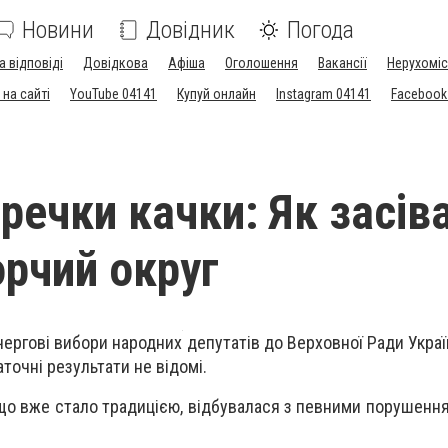
Новини
Довідник
Погода
а відповіді
Довідкова
Афіша
Оголошення
Вакансії
Нерухоміс
на сайті
YouTube 04141
Купуй онлайн
Instagram 04141
Facebook
гречки качки: Як засів
орчий округ
ачергові вибори народних депутатів до Верховної Ради Укра
аточні результати не відомі.
 що вже стало традицією, відбувалася з певними порушенн