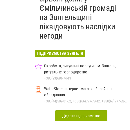
Ємільчинській громаді
на Звягельщині
ліквідовують наслідки
негоди
ПІДПРИЄМСТВА ЗВЯГЕЛЯ
Скорбота, ритуальні послуги в м. Звягель,
ритуальне господарство
+380(93)681-74-13
WaterStore - інтернет магазин басейнів і
обладнання
+380(44)502-01-02, +380(66)777-78-42, +380(67)777-82-19, +380(67)890-80-80, +380(73)890-80-80, +380(44)502-01-03
Додати підприємство