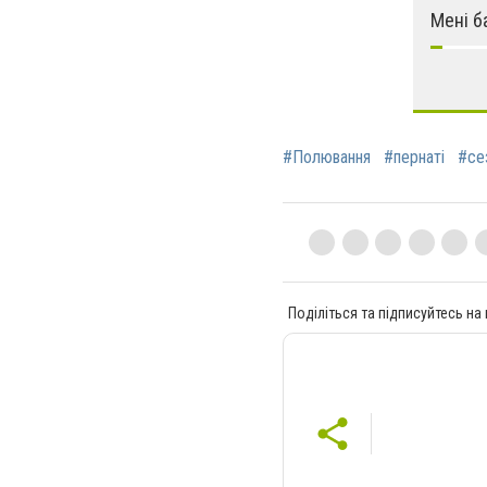
Мені б
#Полювання
#пернаті
#се
Поділіться та підписуйтесь на