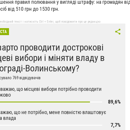
ушення правил полювання у вигляді штрафу: на громадян від
сіб від 510 грн до 1530 грн.
бхідний текст і натисніть Ctrl + Enter, щоб повідомити про це редакцію
ІСТА
 варто проводити дострокові
цеві вибори і міняти владу в
ограді-Волинському?
увало 769 відвідувачів
 вважаю, що місцеві вибори потрібно проводити
оково
89,6%
вважаю, що не потрібно, мене повністю влаштовує
а влада
7,7%