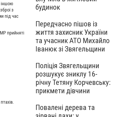
а іншою
будинок
зброї з
и під час
Передчасно пішов із
життя захисник України
ТМР прийняті
та учасник АТО Михайло
Іванюк зі Звягельщини
Поліція Звягельщини
розшукує зниклу 16-
річну Тетяну Корчевську:
прикмети дівчини
птахів.
Повалені дерева та
зірвані дахи: у