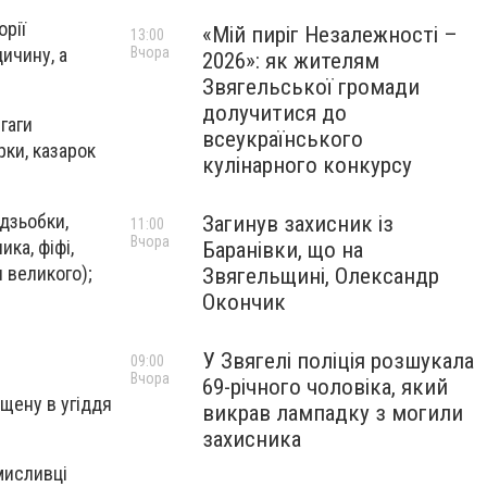
орії
«Мій пиріг Незалежності –
13:00
Вчора
ичину, а
2026»: як жителям
Звягельської громади
долучитися до
 гаги
всеукраїнського
рки, казарок
кулінарного конкурсу
одзьобки,
Загинув захисник із
11:00
Вчора
ка, фіфі,
Баранівки, що на
я великого);
Звягельщині, Олександр
Окончик
У Звягелі поліція розшукала
09:00
Вчора
69-річного чоловіка, який
щену в угіддя
викрав лампадку з могили
захисника
мисливці