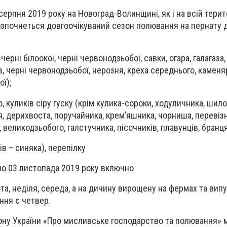
ерпня 2019 року на Новоград-Волинщині, як і на всій терит
зпочнеться довгоочікуваний сезон полювання на пернату д
черні білоокої, черні червонодзьобої, савки, огара, галагаза,
ів, черні червонодзьобої, нерозня, креха середнього, каменя
ї);
 куликів сіру гуску (крім кулика-сороки, ходуличника, шил
, дерихвоста, поручайника, крем’яшника, чорниша, перевізни
, великодзьобого, галстучника, пісочників, плавунців, бранц
ів – синяка), перепілку
 по 03 листопада 2019 року включно
а, неділя, середа, а на дичину вирощену на фермах та випу
ння є четвер.
кону України «Про мисливське господарство та полювання» 