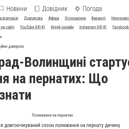
Новини
Довідник
Погода
а відповіді
Довідкова
Афіша
Оголошення
Вакансії
Нерухоміс
на сайті
YouTube 04141
Купуй онлайн
Instagram 04141
Facebook
ти
ійне джерело
рад-Волинщині старту
я на пернатих: Що
 знати
Полювання на пернатих
ся довгоочікуваний сезон полювання на пернату дичину