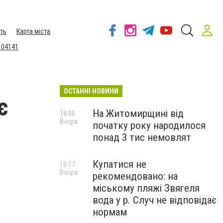
ть
Карта міста
 04141
ОСТАННІ НОВИНИ
є
На Житомирщині від
18:06
Вчора
початку року народилося
понад 3 тис немовлят
Купатися не
15:17
Вчора
рекомендовано: на
міському пляжі Звягеля
вода у р. Случ не відповідає
нормам