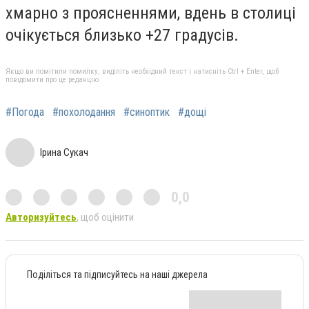
хмарно з проясненнями, вдень в столиці
очікується близько +27 градусів.
Якщо ви помітили помилку, виділіть необхідний текст і натисніть Ctrl + Enter, щоб
повідомити про це редакцію
#Погода
#похолодання
#синоптик
#дощі
Ірина Сукач
0,0
Авторизуйтесь
, щоб оцінити
Поділіться та підписуйтесь на наші джерела