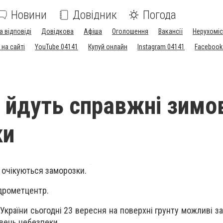
Новини
Довідник
Погода
а відповіді
Довідкова
Афіша
Оголошення
Вакансії
Нерухоміс
на сайті
YouTube 04141
Купуй онлайн
Instagram 04141
Facebook
у йдуть справжні зимо
ки
і очікуються заморозки.
дрометцентр.
України сьогодні 23 вересня на поверхні грунту можливі з
івень небезпеки.