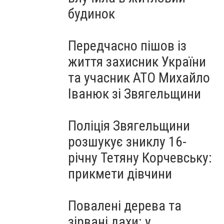
будинок
Передчасно пішов із
життя захисник України
та учасник АТО Михайло
Іванюк зі Звягельщини
Поліція Звягельщини
розшукує зниклу 16-
річну Тетяну Корчевську:
прикмети дівчини
Повалені дерева та
зірвані дахи: у