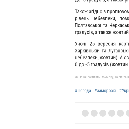
Також згідно з прогнозом
рівень небезпеки, пом
Полтавської та Черкаськ
градусів, а також жовтий
Уночі 25 вересня карти
Харківській та Луганськ
небезпеки, жовтий). А ос
0 до -5 градусів (жовтий
Якщо ви помітили помилку, виділіть нео
#Погода
#заморозкі
#Укр