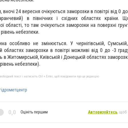
, вночі 24 вересня очікуються заморозки в повітрі від 0 до -
аранчевий) в північних і східних областях країни. Щ
ої області, то там очікуються заморозки на поверхні грун
 рівень небезпеки.
на особливо не змінюється. У чернігівській, Сумській,
ій областях заморозки в повітрі можливі від 0 до -3 граду
ь в Житомирській, Київській і Донецькій областях заморозки
 рівень небезпеки).
бхідний текст і натисніть Ctrl + Enter, щоб повідомити про це редакцію
гідрометцентр
0,0
Оцініть першим
Авторизуйтесь
, щоб