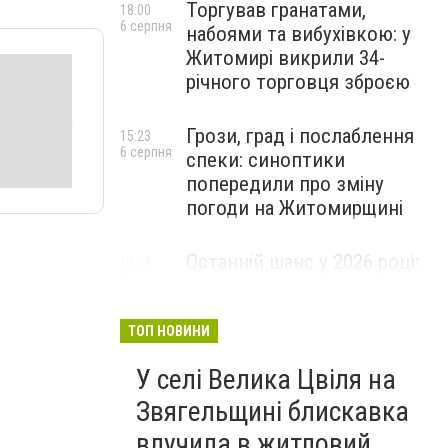
Торгував гранатами,
18:00
6 серпня
набоями та вибухівкою: у
Житомирі викрили 34-
річного торговця зброєю
Грози, град і послаблення
15:23
6 серпня
спеки: синоптики
попередили про зміну
погоди на Житомирщині
Останній шанс у 2026 році:
13:09
6 серпня
оголошено набір на
безплатний курс для
майбутніх водійок автобусів
ТОП НОВИНИ
У селі Велика Цвіля на
Звягельщині блискавка
влучила в житловий