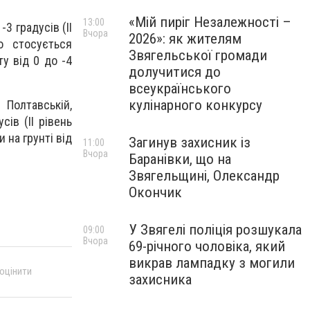
«Мій пиріг Незалежності –
13:00
3 градусів (II
Вчора
2026»: як жителям
о стосується
Звягельської громади
ту від 0 до -4
долучитися до
всеукраїнського
кулінарного конкурсу
 Полтавській,
сів (II рівень
 на грунті від
Загинув захисник із
11:00
Вчора
Баранівки, що на
Звягельщині, Олександр
Окончик
У Звягелі поліція розшукала
09:00
Вчора
69-річного чоловіка, який
викрав лампадку з могили
 оцінити
захисника