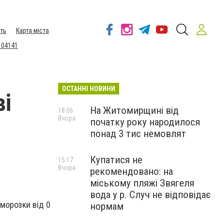
ть
Карта міста
 04141
ОСТАННІ НОВИНИ
ві
На Житомирщині від
18:06
Вчора
початку року народилося
понад 3 тис немовлят
Купатися не
15:17
Вчора
рекомендовано: на
міському пляжі Звягеля
вода у р. Случ не відповідає
аморозки від 0
нормам