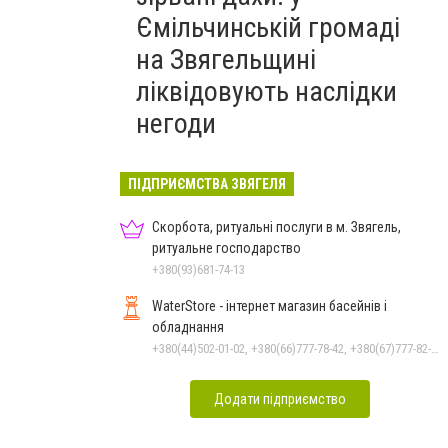
Ємільчинській громаді
на Звягельщині
ліквідовують наслідки
негоди
ПІДПРИЄМСТВА ЗВЯГЕЛЯ
Скорбота, ритуальні послуги в м. Звягель,
ритуальне господарство
+380(93)681-74-13
WaterStore - інтернет магазин басейнів і
обладнання
+380(44)502-01-02, +380(66)777-78-42, +380(67)777-82-19, +380(67)890-80-80, +380(73)890-80-80, +380(44)502-01-03
Додати підприємство