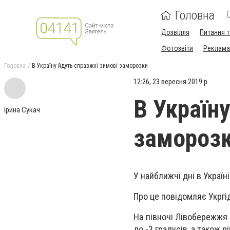
Головна
Дозвілля
Питання т
Фотозвіти
Реклама 
Головна
В Україну йдуть справжні зимові заморозки
12:26, 23 вересня 2019 р.
В Україн
Ірина Сукач
замороз
У найближчі дні в Україн
Про це повідомляє Укргі
На півночі Лівобережжя 
до -3 градусів, а також р