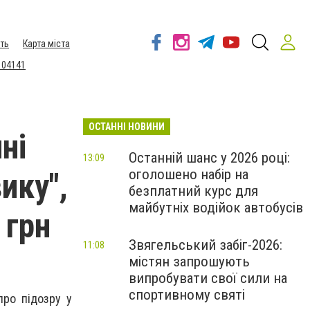
ть
Карта міста
 04141
ОСТАННІ НОВИНИ
ні
Останній шанс у 2026 році:
13:09
оголошено набір на
ику",
безплатний курс для
майбутніх водійок автобусів
 грн
Звягельський забіг-2026:
11:08
містян запрошують
випробувати свої сили на
спортивному святі
про підозру у