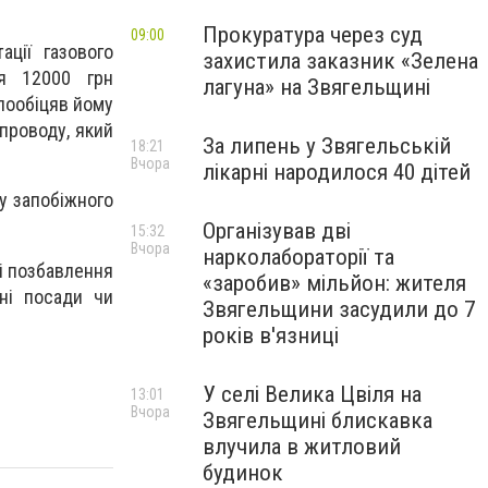
Прокуратура через суд
09:00
ації газового
захистила заказник «Зелена
ця 12000 грн
лагуна» на Звягельщині
пообіцяв йому
проводу, який
За липень у Звягельській
18:21
Вчора
лікарні народилося 40 дітей
у запобіжного
Організував дві
15:32
Вчора
нарколабораторії та
і позбавлення
«заробив» мільйон: жителя
ні посади чи
Звягельщини засудили до 7
років в'язниці
У селі Велика Цвіля на
13:01
Вчора
Звягельщині блискавка
влучила в житловий
будинок