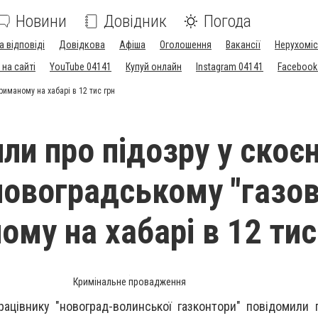
Новини
Довідник
Погода
а відповіді
Довідкова
Афіша
Оголошення
Вакансії
Нерухоміс
на сайті
YouTube 04141
Купуй онлайн
Instagram 04141
Facebook
риманому на хабарі в 12 тис грн
ли про підозру у скоєн
новоградському "газов
му на хабарі в 12 тис
Кримінальне провадження
працівнику "новоград-волинської газконтори" повідомили 