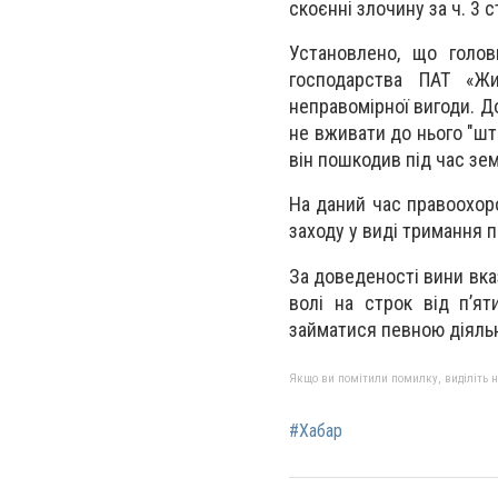
скоєнні злочину за ч. 3 
Установлено, що голов
господарства ПАТ «Жи
неправомірної вигоди. Д
не вживати до нього "шт
він пошкодив під час зем
На даний час правоохор
заходу у виді тримання 
За доведеності вини вка
волі на строк від п’я
займатися певною діяльні
Якщо ви помітили помилку, виділіть нео
#Хабар