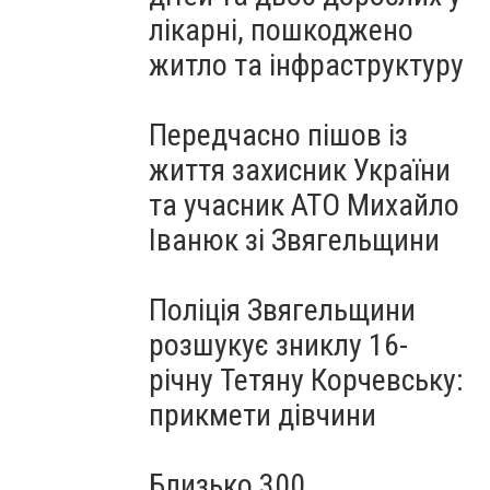
лікарні, пошкоджено
житло та інфраструктуру
Передчасно пішов із
життя захисник України
та учасник АТО Михайло
Іванюк зі Звягельщини
Поліція Звягельщини
розшукує зниклу 16-
річну Тетяну Корчевську:
прикмети дівчини
Близько 300