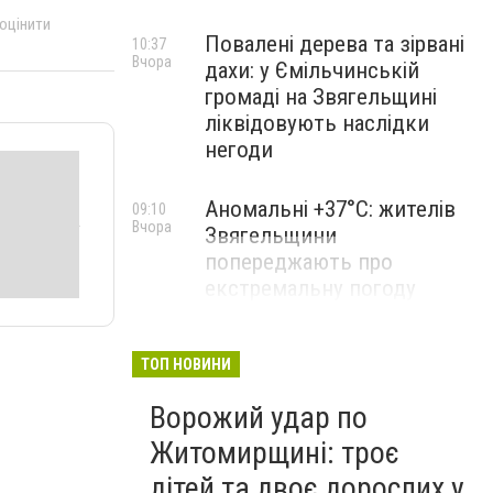
 оцінити
Повалені дерева та зірвані
10:37
Вчора
дахи: у Ємільчинській
громаді на Звягельщині
ліквідовують наслідки
негоди
Аномальні +37°C: жителів
09:10
Вчора
Звягельщини
попереджають про
екстремальну погоду
ТОП НОВИНИ
Ворожий удар по
Житомирщині: троє
дітей та двоє дорослих у