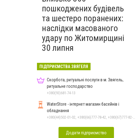
пошкоджених будівель
та шестеро поранених:
наслідки масованого
удару по Житомирщині
30 липня
ПІДПРИЄМСТВА ЗВЯГЕЛЯ
Скорбота, ритуальні послуги в м. Звягель,
ритуальне господарство
+380(93)681-74-13
WaterStore - інтернет магазин басейнів і
обладнання
+380(44)502-01-02, +380(66)777-78-42, +380(67)777-82-19, +380(67)890-80-80, +380(73)890-80-80, +380(44)502-01-03
Додати підприємство