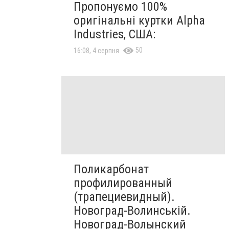
Пропонуємо 100%
оригінальні куртки Alpha
Industries, США:
50
16:08, 4 серпня
Поликарбонат
профилированный
(трапециевидный).
Новоград-Волинській.
Новоград-Волынский