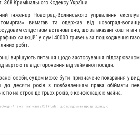
ст. 368 Кримінального Кодексу України.
ний інженер Новоград-Волинського управління експлуат
томиргаз» вимагав та одержав від новоград-волин
осудовим слідством встановлено, що за вказані кошти він 
рафних санкцій" у сумі 40000 гривень за пошкодження газо
ляних робіт.
онці вирішують питання щодо застосування підозрюваном
під вартою та відсторонення від займаної посади.
заної особи, судом може бути призначене покарання у вид
ти до десяти років з позбавленням права обіймати пев
стю на строк до трьох років, з конфіскацією майна.
бхідний текст і натисніть Ctrl + Enter, щоб повідомити про це редакцію