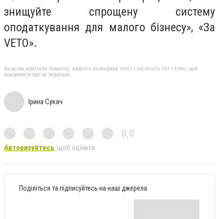
знищуйте спрощену систему
оподаткування для малого бізнесу», «За
VETO».
Якщо ви помітили помилку, виділіть необхідний текст і натисніть Ctrl + Enter, щоб
повідомити про це редакцію
Ірина Сукач
0,0
Авторизуйтесь
, щоб оцінити
Поділіться та підписуйтесь на наші джерела