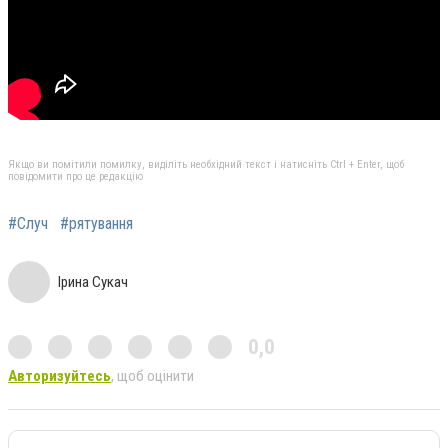
Якщо ви помітили помилку, виділіть необхідний текст і натисніть Ctrl + Enter, щоб
повідомити про це редакцію
#Случ
#рятування
Ірина Сукач
0,0
Авторизуйтесь
, щоб оцінити