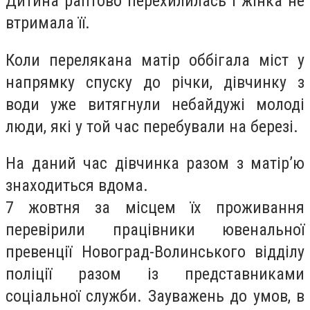
Дитина раптово перехилилась і жінка не
втримала її.
Коли перелякана матір оббігала міст у
напрямку спуску до річки, дівчинку з
води уже витягнули небайдужі молоді
люди, які у той час перебували на березі.
На даний час дівчинка разом з матір’ю
знаходиться вдома.
7 жовтня за місцем їх проживання
перевірили працівники ювенальної
превенції Новоград-Волинського відділу
поліції разом із представниками
соціальної служби. Зауважень до умов, в