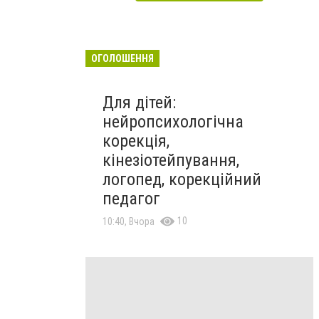
ОГОЛОШЕННЯ
Для дітей:
нейропсихологічна
корекція,
кінезіотейпування,
логопед, корекційний
педагог
10
10:40, Вчора