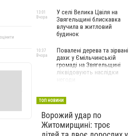
У селі Велика Цвіля на
13:01
Вчора
Звягельщині блискавка
влучила в житловий
будинок
 оцінити
Повалені дерева та зірвані
10:37
Вчора
дахи: у Ємільчинській
громаді на Звягельщині
ліквідовують наслідки
негоди
ТОП НОВИНИ
Ворожий удар по
Житомирщині: троє
дітей та двоє дорослих у