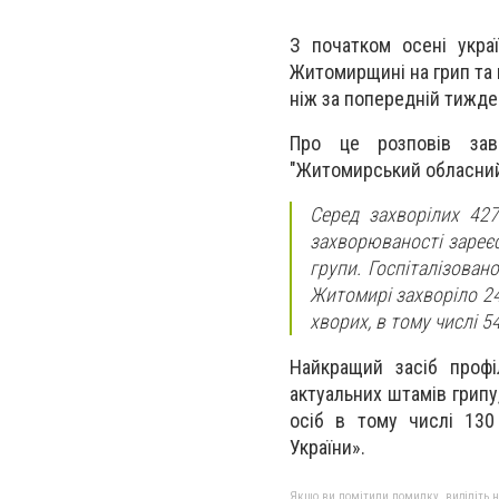
З початком осені укра
Житомирщині на грип та г
ніж за попередній тижден
Про це розповів заві
"Житомирський обласний 
Серед захворілих 427
захворюваності зареєст
групи. Госпіталізовано
Житомирі захворіло 245
хворих, в тому числі 54
Найкращий засіб профі
актуальних штамів грипу
осіб в тому числі 13
України».
Якщо ви помітили помилку, виділіть нео