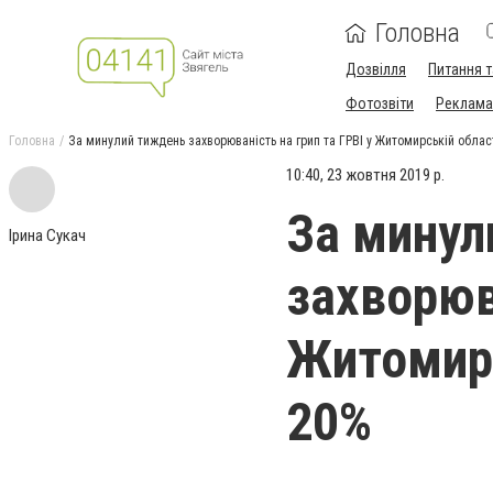
Головна
Дозвілля
Питання т
Фотозвіти
Реклама 
Головна
За минулий тиждень захворюваність на грип та ГРВІ у Житомирській облас
10:40, 23 жовтня 2019 р.
За минул
Ірина Сукач
захворюва
Житомирс
20%