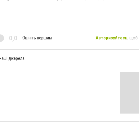
0,0
Оцініть першим
Авторизуйтесь
, щоб
 наші джерела