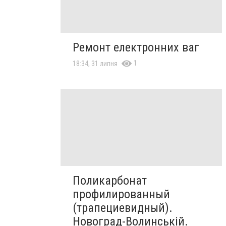
Ремонт електронних ваг
1
18:34, 31 липня
Поликарбонат
профилированный
(трапециевидный).
Новоград-Волинській.