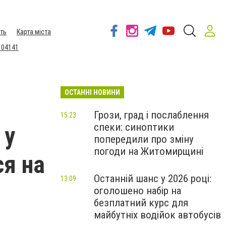
ть
Карта міста
 04141
ОСТАННІ НОВИНИ
Грози, град і послаблення
15:23
спеки: синоптики
 у
попередили про зміну
погоди на Житомирщині
ся на
Останній шанс у 2026 році:
13:09
оголошено набір на
безплатний курс для
майбутніх водійок автобусів