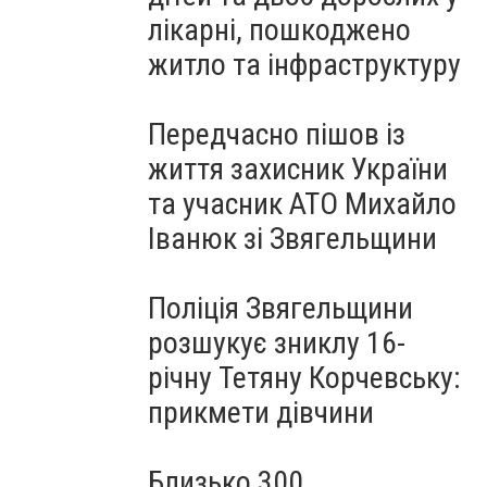
лікарні, пошкоджено
житло та інфраструктуру
Передчасно пішов із
життя захисник України
та учасник АТО Михайло
Іванюк зі Звягельщини
Поліція Звягельщини
розшукує зниклу 16-
річну Тетяну Корчевську:
прикмети дівчини
Близько 300