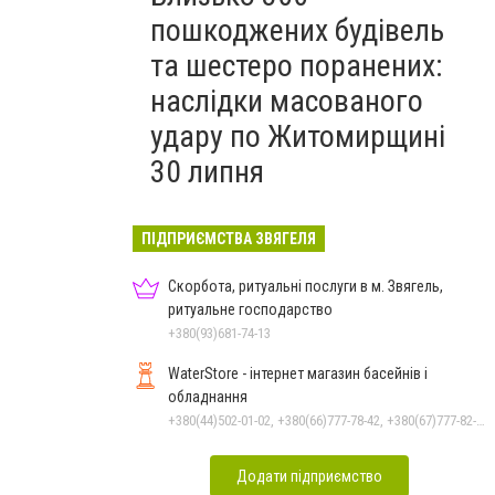
пошкоджених будівель
та шестеро поранених:
наслідки масованого
удару по Житомирщині
30 липня
ПІДПРИЄМСТВА ЗВЯГЕЛЯ
Скорбота, ритуальні послуги в м. Звягель,
ритуальне господарство
+380(93)681-74-13
WaterStore - інтернет магазин басейнів і
обладнання
+380(44)502-01-02, +380(66)777-78-42, +380(67)777-82-19, +380(67)890-80-80, +380(73)890-80-80, +380(44)502-01-03
Додати підприємство