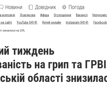
Новини
Довідник
Погода
а відповіді
Довідкова
Афіша
Оголошення
Вакансії
Нерухоміс
на сайті
YouTube 04141
Купуй онлайн
Instagram 04141
Facebook
ті знизилася на 20%
ий тиждень
ність на грип та ГРВІ
ькій області знизила