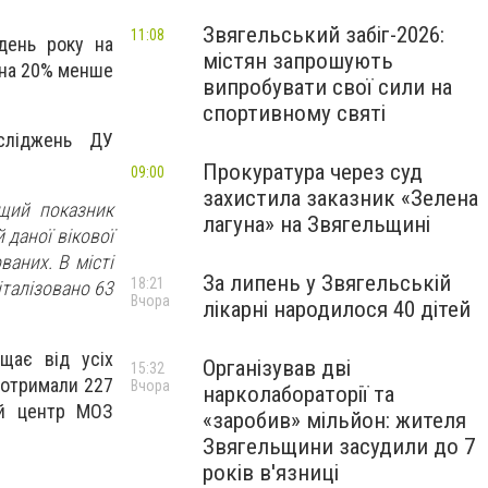
Звягельський забіг-2026:
11:08
день року на
містян запрошують
о на 20% менше
випробувати свої сили на
спортивному святі
осліджень ДУ
Прокуратура через суд
09:00
захистила заказник «Зелена
ищий показник
лагуна» на Звягельщині
 даної вікової
ваних. В місті
За липень у Звягельській
18:21
італізовано 63
Вчора
лікарні народилося 40 дітей
щає від усіх
Організував дві
15:32
 отримали 227
Вчора
нарколабораторії та
ий центр МОЗ
«заробив» мільйон: жителя
Звягельщини засудили до 7
років в'язниці