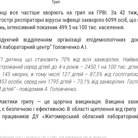
Грип
їнці все частіше хворіють на грип на ГРВІ. За 42 тиж
острі респіраторні вірусні інфекції захворіло 6099 осіб, щ
ь, інтенсивний показник 499.5 на 100 тис. населення.
дуючий відділенням організації епідеміологічних д
лабораторний центр" Головченко А.І.
1 дитина, що становить 70% від всіх захворілих. Найв
рований серед дітей до 4-х років – 2450.1 на 100 тис. дітей
 145 хворих, в тому числі 127 дітей – 87,5% від госпіталізо
3 особи, серед них 1795 дітей – 73,1% від захворілих. Госп
 дітей" - повідомив А. Головченко.
лактики грипу — це щорічна вакцинація. Вакцина захи
, є безпечною і ефективною. В області щеплення від грипу
0 працівників ДУ «Житомирський обласний лабораторн
бхідний текст і натисніть Ctrl + Enter, щоб повідомити про це редакцію