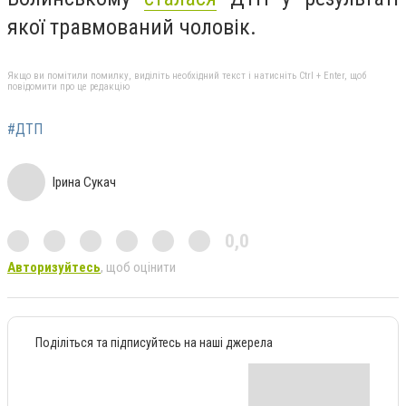
якої травмований чоловік.
Якщо ви помітили помилку, виділіть необхідний текст і натисніть Ctrl + Enter, щоб
повідомити про це редакцію
#ДТП
Ірина Сукач
0,0
Авторизуйтесь
, щоб оцінити
Поділіться та підписуйтесь на наші джерела