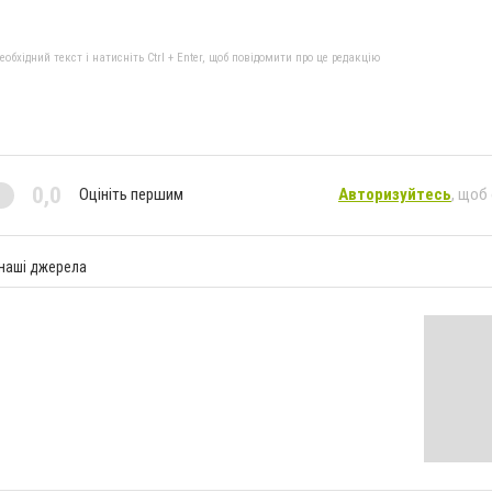
бхідний текст і натисніть Ctrl + Enter, щоб повідомити про це редакцію
0,0
Оцініть першим
Авторизуйтесь
, щоб
 наші джерела