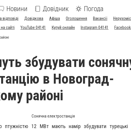
Новини
Довідник
Погода
а відповіді
Довідкова
Афіша
Оголошення
Вакансії
Нерухоміс
на сайті
YouTube 04141
Купуй онлайн
Instagram 04141
Facebook
районі
чуть збудувати сонячн
танцію в Новоград-
ому районі
Сонячна електростанція
ю птужністю 12 МВт мають намір збудувати турецькі 