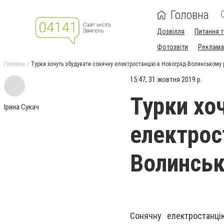
Головна
Дозвілля
Питання т
Фотозвіти
Реклама 
Головна
Турки хочуть збудувати сонячну електростанцію в Новоград-Волинському 
15:47, 31 жовтня 2019 р.
Турки хо
Ірина Сукач
електрос
Волинськ
Сонячну електростанці