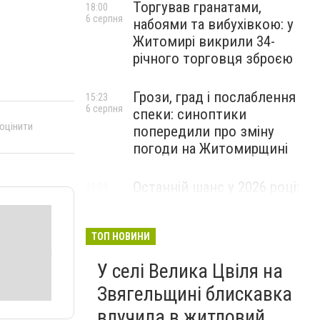
Торгував гранатами,
18:00
6 серпня
набоями та вибухівкою: у
Житомирі викрили 34-
річного торговця зброєю
Грози, град і послаблення
15:23
6 серпня
спеки: синоптики
 оцінити
попередили про зміну
погоди на Житомирщині
Останній шанс у 2026 році:
13:09
6 серпня
оголошено набір на
безплатний курс для
майбутніх водійок автобусів
ТОП НОВИНИ
У селі Велика Цвіля на
Звягельщині блискавка
влучила в житловий