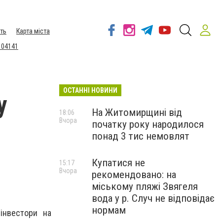
ть
Карта міста
 04141
ОСТАННІ НОВИНИ
у
На Житомирщині від
18:06
Вчора
початку року народилося
понад 3 тис немовлят
Купатися не
15:17
Вчора
рекомендовано: на
міському пляжі Звягеля
вода у р. Случ не відповідає
нормам
інвестори на