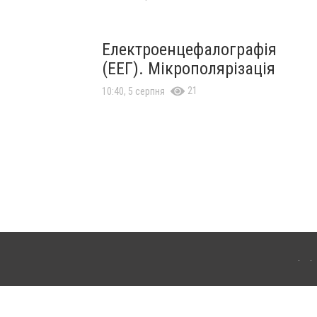
Електроенцефалографія
(ЕЕГ). Мікрополярізація
21
10:40, 5 серпня
вягель. Для інтернет-видань обов'язкове розміщення прямого, відкритого для