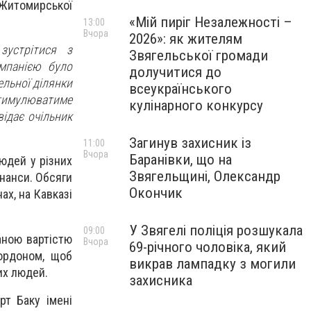
томирської
«Мій пиріг Незалежності –
13:00
Вчора
2026»: як жителям
зустрітися з
Звягельської громади
мпанією було
долучитися до
льної ділянки
всеукраїнського
стимулюватиме
кулінарного конкурсу
відає очільник
Загинув захисник із
11:00
Вчора
Баранівки, що на
дей у ​​різних
Звягельщині, Олександр
інанси. Обсяги
Окончик
ах, на Кавказі
У Звягелі поліція розшукала
09:00
аною вартістю
Вчора
69-річного чоловіка, який
ордоном, щоб
викрав лампадку з могили
их людей.
захисника
рт Баку імені