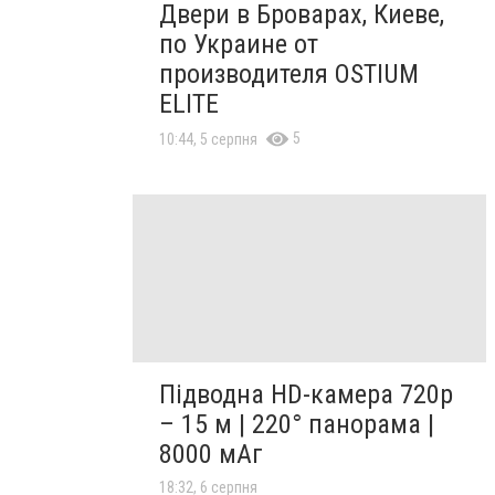
Двери в Броварах, Киеве,
по Украине от
производителя OSTIUM
ELITE
5
10:44, 5 серпня
Підводна HD-камера 720p
– 15 м | 220° панорама |
8000 мАг
18:32, 6 серпня