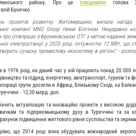
-Волинського району. Про це
повідомляє
голова Жи
талій Бунечко.
нь проєктів розвитку Житомирщини, випала нагода 
ької компанії MNG Group Некмі Білгіном. Нещодавно ко
 про співпрацю з Брониківською ОТГ з метою надання земе
чної електростанції у 2020 році, потужністю 12 МВт, що 
створить сучасну промислову екосистему в регіоні" - розпо
 в 1976 році, на даний час у ній працюють понад 20 000 лю
вництво та підряд, енергетику, авіатранспорт, туризм та ф
порації групи досягли в Африці, Близькому Сході, на Балкан
уреччині - 12,30 млрд. дол.
ачить актуалізацію та інноваційні проекти з високою дод
вичкам та підприємницькому духу в Туреччині та за к
рахунок підвищення життєвого рівня суспільства та окрем
домо, що 2014 році вона збудувала міжнародний аеропо