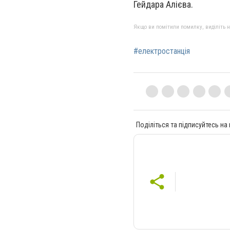
Гейдара Алієва.
Якщо ви помітили помилку, виділіть нео
#електростанція
Поділіться та підписуйтесь на