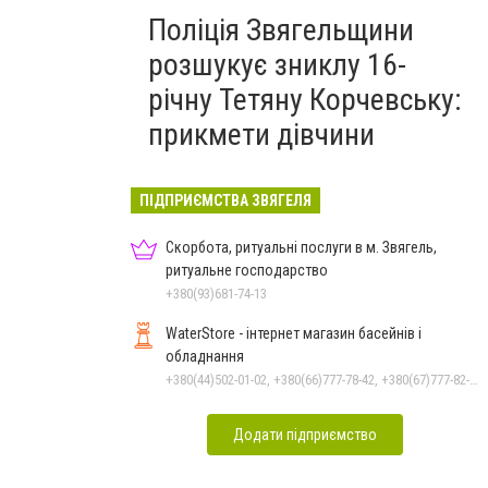
Поліція Звягельщини
розшукує зниклу 16-
річну Тетяну Корчевську:
прикмети дівчини
ПІДПРИЄМСТВА ЗВЯГЕЛЯ
Скорбота, ритуальні послуги в м. Звягель,
ритуальне господарство
+380(93)681-74-13
WaterStore - інтернет магазин басейнів і
обладнання
+380(44)502-01-02, +380(66)777-78-42, +380(67)777-82-19, +380(67)890-80-80, +380(73)890-80-80, +380(44)502-01-03
Додати підприємство