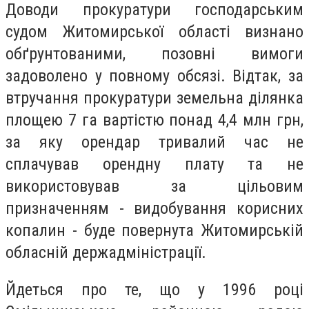
Доводи прокуратури господарським
судом Житомирської області визнано
обґрунтованими, позовні вимоги
задоволено у повному обсязі. Відтак, за
втручання прокуратури земельна ділянка
площею 7 га вартістю понад 4,4 млн грн,
за яку орендар тривалий час не
сплачував орендну плату та не
використовував за цільовим
призначенням - видобування корисних
копалин - буде повернута Житомирській
обласній держадміністрації.
Йдеться про те, що у 1996 році